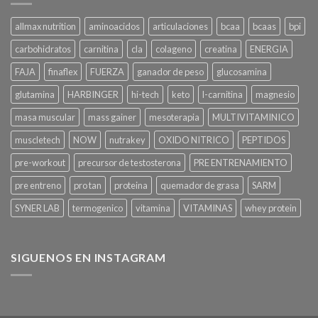
allmax nutrition
aminoacidos
articulaciones
bcaa
bcaas
bpi
carbohidratos
carnitina
cla
colageno
creatina
ENERGIA
FAJA
finaflex
FUERZA
ganador de peso
glucosamina
glutamina
HARBINGER
hi-tech
keto
l-carnitina
magnesio
masa muscular
mass gainer
mesoterapia
MULTIVITAMINICO
muscletech
NOW
nutrakey
OXIDO NITRICO
PEPTIDOS
pre-workout
precursor de testosterona
PRE ENTRENAMIENTO
pre entreno
pro tan
proteina
quemador de grasa
SARM
SYNER LAB
termogenico
vitamina
VITAMINAS
whey protein
SIGUENOS EN INSTAGRAM