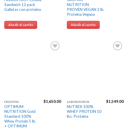
Sandwich 12 pack
NUTRITION
Galletas con proteína
PROVEN VEGAN 2 lb.
Proteína Vegana
Añadir al carrito
Añadir al carrito
Agregar
Agregar
a la
a la
Lista de
Lista de
deseos
deseos
$
1,650.00
$
1,549.00
CREATINA
LABORATORIOS
OPTIMUM
NUTREX 100%
NUTRITION Gold
WHEY PROTEIN 10
Standard 100%
lbs. Proteína
Whey Protein 5 lb.
+ OPTIMUM