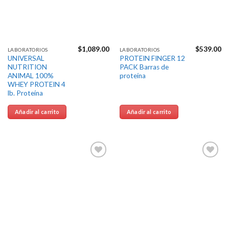
$
1,089.00
$
539.00
LABORATORIOS
LABORATORIOS
UNIVERSAL
PROTEIN FINGER 12
NUTRITION
PACK Barras de
ANIMAL 100%
proteína
WHEY PROTEIN 4
lb. Proteína
Añadir al carrito
Añadir al carrito
Agregar
Agregar
a la
a la
Lista de
Lista de
deseos
deseos