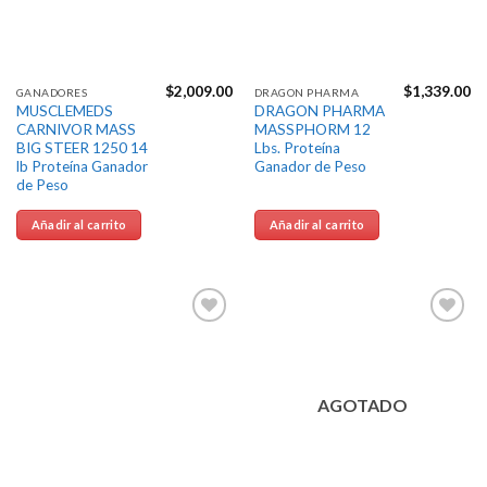
$
2,009.00
$
1,339.00
GANADORES
DRAGON PHARMA
MUSCLEMEDS
DRAGON PHARMA
CARNIVOR MASS
MASSPHORM 12
BIG STEER 1250 14
Lbs. Proteína
lb Proteína Ganador
Ganador de Peso
de Peso
Añadir al carrito
Añadir al carrito
Agregar
Agregar
a la
a la
Lista de
Lista de
deseos
deseos
AGOTADO