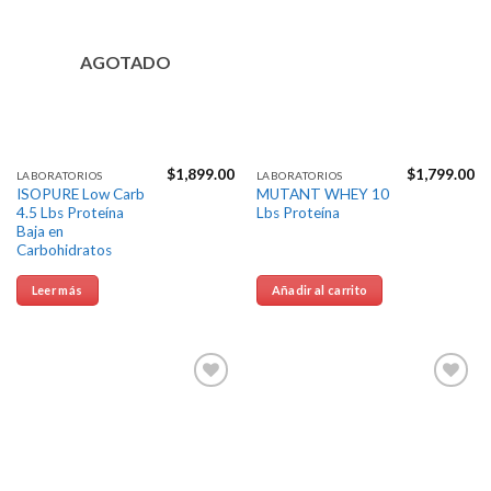
a la
a la
Lista de
Lista de
deseos
deseos
AGOTADO
$
1,899.00
$
1,799.00
LABORATORIOS
LABORATORIOS
ISOPURE Low Carb
MUTANT WHEY 10
4.5 Lbs Proteína
Lbs Proteína
Baja en
Carbohidratos
Leer más
Añadir al carrito
Agregar
Agregar
a la
a la
Lista de
Lista de
deseos
deseos