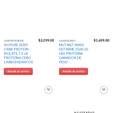
a la
a la
Lista de
Lista de
deseos
deseos
$
3,299.00
$
1,699.00
LABORATORIOS
GANADORES
ISOPURE ZERO
MUTANT MASS
CARB PROTEIN
EXTREME 2500 20
ISOLATE 7.5 LB
LBS PROTEÍNA
PROTEÍNA CERO
GANADOR DE
CARBOHIDRATOS
PESO
Añadir al carrito
Añadir al carrito
Agregar
Agregar
a la
a la
Lista de
Lista de
deseos
deseos
AGOTADO