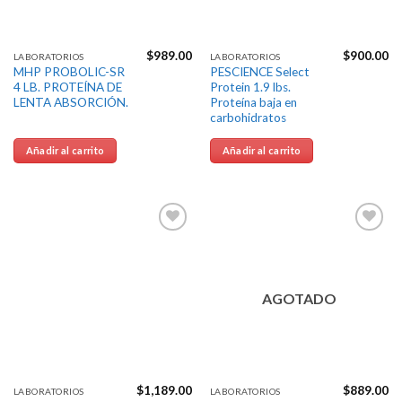
$
989.00
$
900.00
LABORATORIOS
LABORATORIOS
MHP PROBOLIC-SR
PESCIENCE Select
4 LB. PROTEÍNA DE
Protein 1.9 lbs.
LENTA ABSORCIÓN.
Proteína baja en
carbohidratos
Añadir al carrito
Añadir al carrito
Agregar
Agregar
a la
a la
Lista de
Lista de
deseos
deseos
AGOTADO
$
1,189.00
$
889.00
LABORATORIOS
LABORATORIOS