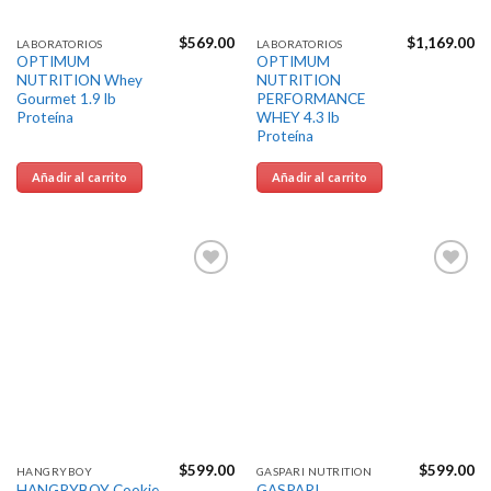
$
569.00
$
1,169.00
LABORATORIOS
LABORATORIOS
OPTIMUM
OPTIMUM
NUTRITION Whey
NUTRITION
Gourmet 1.9 lb
PERFORMANCE
Proteína
WHEY 4.3 lb
Proteína
Añadir al carrito
Añadir al carrito
Agregar
Agregar
a la
a la
Lista de
Lista de
deseos
deseos
$
599.00
$
599.00
HANGRYBOY
GASPARI NUTRITION
HANGRYBOY Cookie
GASPARI