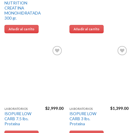
NUTRITION
CREATINA
MONOHIDRATADA
300 gr.
Añadir al carrito
Añadir al carrito
Agregar
Agregar
a la
a la
Lista de
Lista de
deseos
deseos
$
2,999.00
$
1,399.00
LABORATORIOS
LABORATORIOS
ISOPURE LOW
ISOPURE LOW
CARB 7.5 lbs.
CARB 3 lbs.
Proteína
Proteína