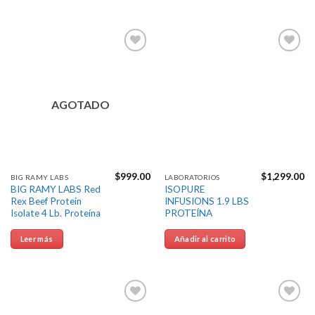
Agregar
Agregar
a la
a la
Lista de
Lista de
deseos
deseos
AGOTADO
$
999.00
$
1,299.00
BIG RAMY LABS
LABORATORIOS
BIG RAMY LABS Red
ISOPURE
Rex Beef Protein
INFUSIONS 1.9 LBS
Isolate 4 Lb. Proteína
PROTEÍNA
Leer más
Añadir al carrito
Agregar
Agregar