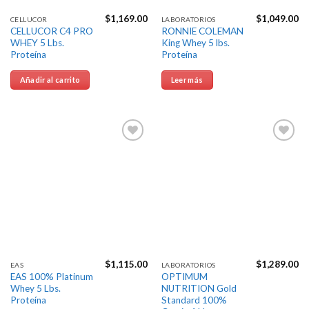
$
1,169.00
$
1,049.00
CELLUCOR
LABORATORIOS
CELLUCOR C4 PRO
RONNIE COLEMAN
WHEY 5 Lbs.
King Whey 5 lbs.
Proteína
Proteína
Añadir al carrito
Leer más
Agregar
Agregar
a la
a la
Lista de
Lista de
deseos
deseos
$
1,115.00
$
1,289.00
EAS
LABORATORIOS
EAS 100% Platinum
OPTIMUM
Whey 5 Lbs.
NUTRITION Gold
Proteína
Standard 100%