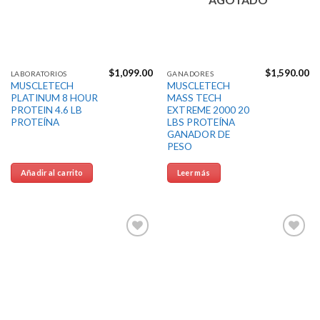
$
1,099.00
$
1,590.00
LABORATORIOS
GANADORES
MUSCLETECH
MUSCLETECH
PLATINUM 8 HOUR
MASS TECH
PROTEIN 4.6 LB
EXTREME 2000 20
PROTEÍNA
LBS PROTEÍNA
GANADOR DE
PESO
Añadir al carrito
Leer más
Agregar
Agregar
a la
a la
Lista de
Lista de
deseos
deseos