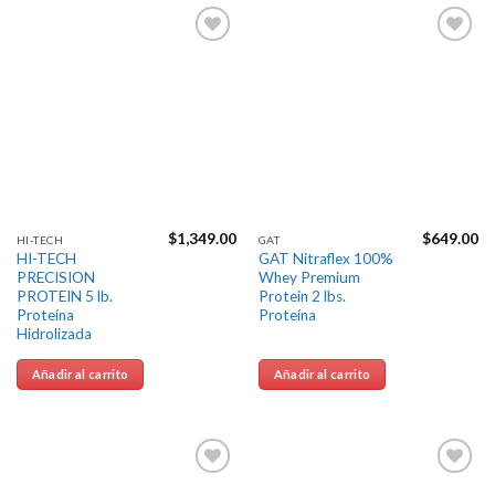
Agregar
Agregar
a la
a la
Lista de
Lista de
deseos
deseos
$
1,349.00
$
649.00
HI-TECH
GAT
HI-TECH
GAT Nitraflex 100%
PRECISION
Whey Premium
PROTEIN 5 lb.
Protein 2 lbs.
Proteína
Proteína
Hidrolizada
Añadir al carrito
Añadir al carrito
Agregar
Agregar