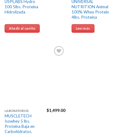
USPLABS Hydro
UNIVERSAL
100 5lbs. Proteína
NUTRITION Animal
Hidrolizada
100% Whey Protein
4lbs. Proteína
Añadir al carrito
Leer más
Agregar
a la
Lista de
deseos
$
1,499.00
LABORATORIOS
MUSCLETECH
Isowhey 5 lbs.
Proteína Baja en
Carbohidratos.