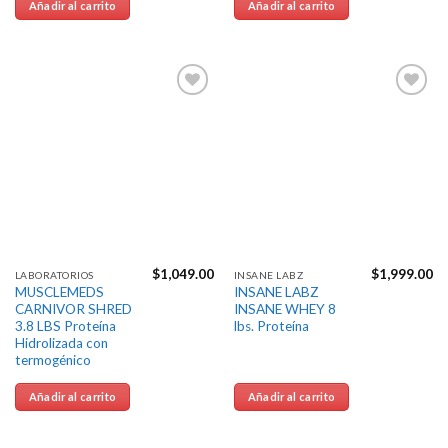
Añadir al carrito
Añadir al carrito
Agregar
Agregar
a la
a la
Lista de
Lista de
deseos
deseos
$
1,049.00
$
1,999.00
LABORATORIOS
INSANE LABZ
MUSCLEMEDS
INSANE LABZ
CARNIVOR SHRED
INSANE WHEY 8
3.8 LBS Proteína
lbs. Proteína
Hidrolizada con
termogénico
Añadir al carrito
Añadir al carrito