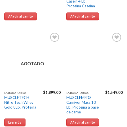
Casein 4 Lb.
Proteína Caseína
Añadir al carrito
Añadir al carrito
Agregar
Agregar
a la
a la
Lista de
Lista de
deseos
deseos
AGOTADO
$
1,899.00
$
1,549.00
LABORATORIOS
LABORATORIOS
MUSCLETECH
MUSCLEMEDS
Nitro Tech Whey
Carnivor Mass 10
Gold 8Lb. Proteína
Lb. Proteína a base
de carne
Leer más
Añadir al carrito