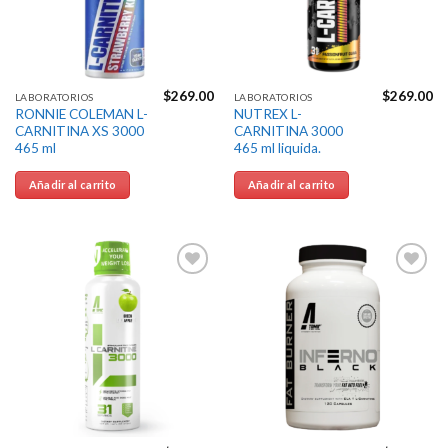
$
269.00
$
269.00
LABORATORIOS
LABORATORIOS
RONNIE COLEMAN L-
NUTREX L-
CARNITINA XS 3000
CARNITINA 3000
465 ml
465 ml liquida.
Añadir al carrito
Añadir al carrito
Agregar
Agregar
a la
a la
Lista de
Lista de
deseos
deseos