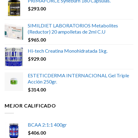
PRIMAFORCE Syneburn 180 Cápsulas.
$
293.00
SIMILDIET LABORATORIOS Metabolites
(Reductor) 20 ampolletas de 2ml C.U
$
965.00
Hi-tech Creatina Monohidratada 1kg.
$
929.00
ESTETICDERMA INTERNACIONAL Gel Triple
Acción 250gr.
$
314.00
MEJOR CALIFICADO
BCAA 2:1:1 400gr
$
406.00