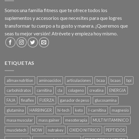
Somos una familia fitness que te ofrece todos los
suplementos y accesorios que necesites para que logres
transformar tu cuerpo a tu gusto y manera. ¡Queremos que
seas tu mejor versión! Atrévete y empieza hoy mismo.
ETIQUETAS
allmax nutrition
aminoacidos
articulaciones
bcaa
bcaas
bpi
carbohidratos
carnitina
cla
colageno
creatina
ENERGIA
FAJA
finaflex
FUERZA
ganador de peso
glucosamina
glutamina
HARBINGER
hi-tech
keto
l-carnitina
magnesio
masa muscular
mass gainer
mesoterapia
MULTIVITAMINICO
muscletech
NOW
nutrakey
OXIDO NITRICO
PEPTIDOS