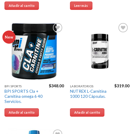
Añadir al carrito
Leer más
Agregar
Agregar
New
a la
a la
Lista de
Lista de
deseos
deseos
$
348.00
$
319.00
BPI SPORTS
LABORATORIOS
BPI SPORTS Cla +
NUTREX L-Carnitina
Carnitina omega 6 40
1000 120 Cápsulas.
Servicios.
Añadir al carrito
Añadir al carrito