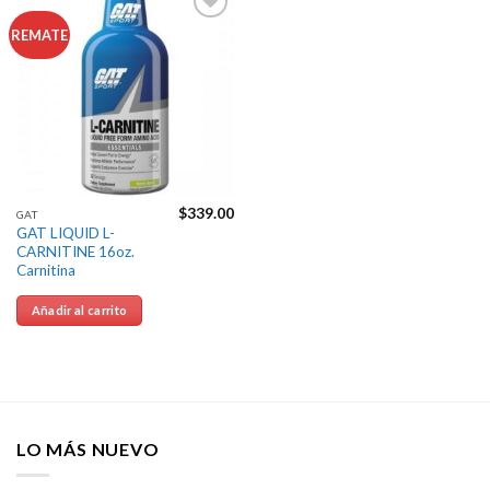
Agregar
REMATE
a la
Lista de
deseos
$
339.00
GAT
GAT LIQUID L-
CARNITINE 16oz.
Carnitina
Añadir al carrito
LO MÁS NUEVO