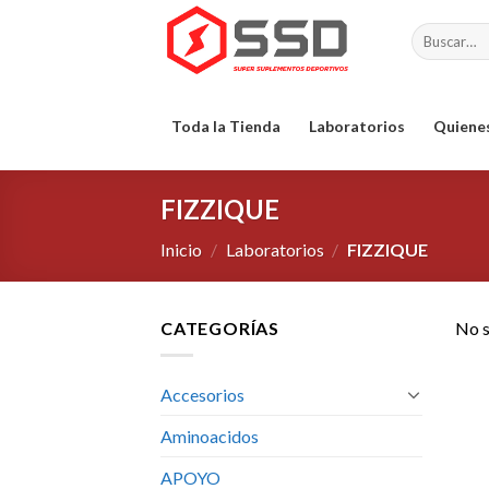
Skip
Buscar
to
por:
content
Toda la Tienda
Laboratorios
Quiene
FIZZIQUE
Inicio
/
Laboratorios
/
FIZZIQUE
CATEGORÍAS
No s
Accesorios
Aminoacidos
APOYO