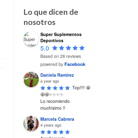
Lo que dicen de
nosotros
Super Suplementos
 PROTEÍNA 12 PACK cantidad
Deportivos
5.0
Based on 28 reviews
Facebook
powered by
Daniela Ramírez
a year ago
Top!!!! 🤩
🤩🤩✨✨✨✨

Lo recomiendo 
muchísimo !!
Marcela Cabrera
4 years ago