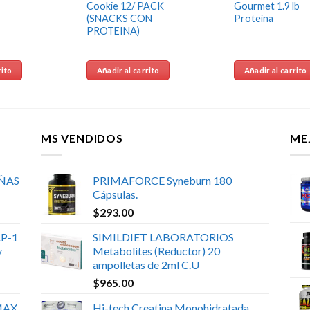
Cookie 12/ PACK
Gourmet 1.9 lb
(SNACKS CON
Proteína
PROTEINA)
rito
Añadir al carrito
Añadir al carrito
MS VENDIDOS
ME
UÑAS
PRIMAFORCE Syneburn 180
Cápsulas.
$
293.00
P-1
SIMILDIET LABORATORIOS
y
Metabolites (Reductor) 20
ampolletas de 2ml C.U
$
965.00
MAX
Hi-tech Creatina Monohidratada