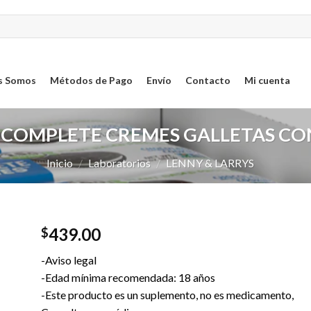
s Somos
Métodos de Pago
Envío
Contacto
Mi cuenta
 COMPLETE CREMES GALLETAS CO
Inicio
/
Laboratorios
/
LENNY & LARRYS
439.00
$
ar
-Aviso legal
sta
-Edad mínima recomendada: 18 años
-Este producto es un suplemento, no es medicamento,
os