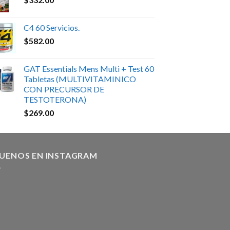
C4 60 Servicios.
$
582.00
GAT Essentials Mens Multi + Test 60
Tabletas (MULTIVITAMINICO
CON PRECURSOR DE
TESTOTERONA)
$
269.00
GUENOS EN INSTAGRAM