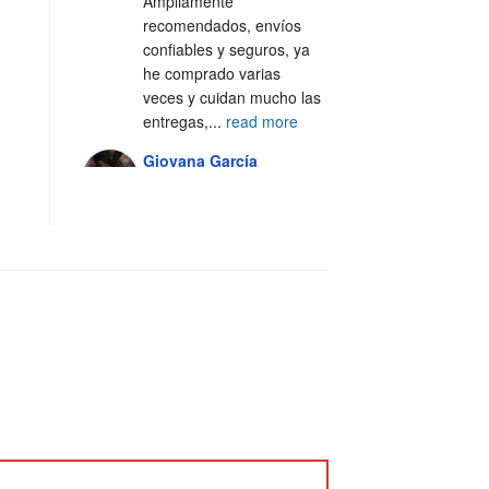
Ampliamente 
recomendados, envíos 
confiables y seguros, ya 
he comprado varias 
veces y cuidan mucho las 
entregas,
...
read more
Giovana García
4 years ago
Excelente servicio, 100% 
recomendado 🙌🏼
Alejandra Casal
5 years ago
Excelente servicio y 
atención al cliente 💯
Fer Silva Crisantes
5 years ago
Los 