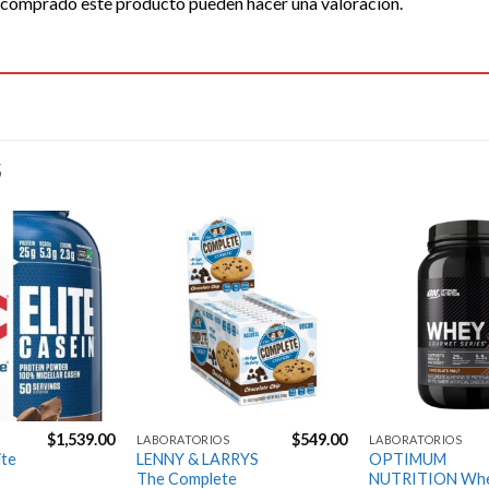
n comprado este producto pueden hacer una valoración.
S
Agregar
Agregar
a la
a la
Lista de
Lista de
deseos
deseos
$
1,539.00
$
549.00
LABORATORIOS
LABORATORIOS
ite
LENNY & LARRYS
OPTIMUM
The Complete
NUTRITION Wh