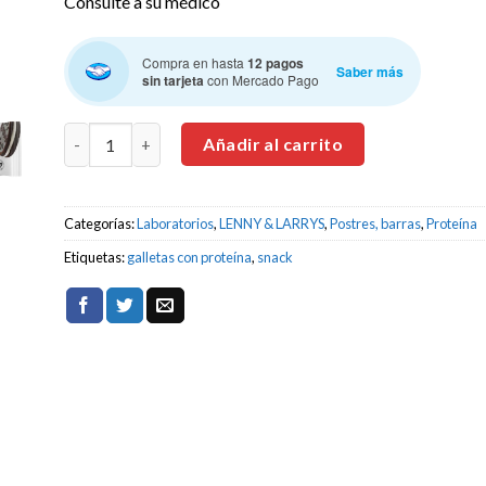
Consulte a su médico
Compra en hasta
12 pagos
Saber más
sin tarjeta
con Mercado Pago
LENNY & LARRYS THE COMPLETE CREMES GALLETAS CON
Añadir al carrito
Categorías:
Laboratorios
,
LENNY & LARRYS
,
Postres, barras
,
Proteína
Etiquetas:
galletas con proteína
,
snack