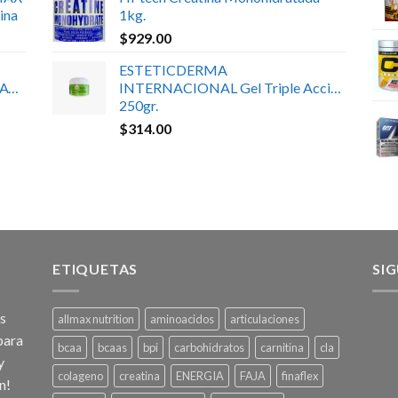
ina
1kg.
$
929.00
ESTETICDERMA
ATE
INTERNACIONAL Gel Triple Acción
250gr.
$
314.00
ETIQUETAS
SI
os
allmax nutrition
aminoacidos
articulaciones
para
bcaa
bcaas
bpi
carbohidratos
carnitina
cla
y
colageno
creatina
ENERGIA
FAJA
finaflex
n!