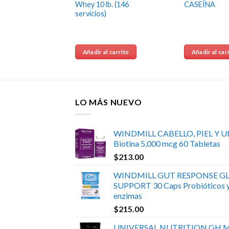
Whey 10 lb. (146
CASEÍNA
servicios)
 carrito
Añadir al carrito
Añadir al car
LO MÁS NUEVO
WINDMILL CABELLO, PIEL Y 
Biotina 5,000 mcg 60 Tabletas
$
213.00
WINDMILL GUT RESPONSE GL
SUPPORT 30 Caps Probióticos 
enzimas
$
215.00
UNIVERSAL NUTRITION GH 