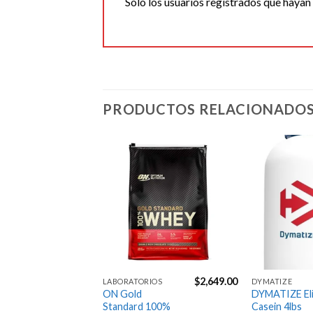
Solo los usuarios registrados que haya
PRODUCTOS RELACIONADO
Agregar
Agregar
a la
a la
Lista de
Lista de
deseos
deseos
$
1,079.00
$
2,649.00
IOS
LABORATORIOS
DYMATIZE
 Whey
ON Gold
DYMATIZE El
Standard 100%
Casein 4lbs