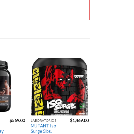
productos que probé, 
fueron de la mejor 
calidad. Me entregaron 
en tiempo y forma. 
Excelente servicio. 👌🏼
Jose Carpio
6 years ago
100% 
recomendable y 
confiable.

Excelente servicio!
Agregar
Agregar
a la
a la
Gustavo Manrique
Lista de
Lista de
6 years ago
deseos
deseos
Envíos 
muy rápidos excelentes 
precios y atencion
Next Reviews
$
569.00
$
1,469.00
LABORATORIOS
MUTANT Iso
ey
Surge 5lbs.