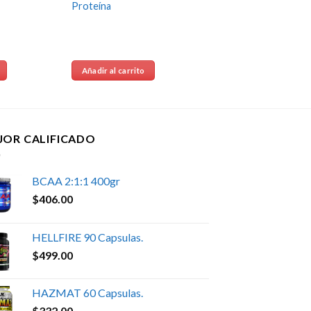
Proteína
Añadir al carrito
JOR CALIFICADO
BCAA 2:1:1 400gr
$
406.00
HELLFIRE 90 Capsulas.
$
499.00
HAZMAT 60 Capsulas.
$
332.00