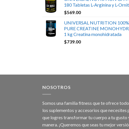
180 Tabletas L-Arginina y L-Ornit
$
569.00
UNIVERSAL NUTRITION 100%
PURE CREATINE MONOHYDR
1 kg Creatina monohidratada
$
739.00
NOSOTROS
Somos una familia fitness que te ofrece tod
los suplementos y accesorios que necesites 
que logres transformar tu cuerpo a tu gusto 
manera. ¡Queremos que seas tu mejor versió