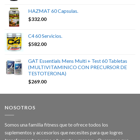
HAZMAT 60 Capsulas.
$
332.00
C4 60 Servicios.
$
582.00
GAT Essentials Mens Multi + Test 60 Tabletas
(MULTIVITAMINICO CON PRECURSOR DE
TESTOTERONA)
$
269.00
NOSOTROS
Somos una familia fitness que te ofrece todos los
suplementos y accesorios que necesites para que logres