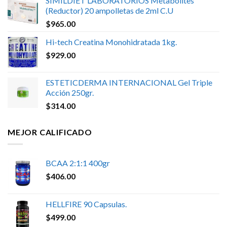
SIMILDIET LABORATORIOS Metabolites
(Reductor) 20 ampolletas de 2ml C.U
$
965.00
Hi-tech Creatina Monohidratada 1kg.
$
929.00
ESTETICDERMA INTERNACIONAL Gel Triple
Acción 250gr.
$
314.00
MEJOR CALIFICADO
BCAA 2:1:1 400gr
$
406.00
HELLFIRE 90 Capsulas.
$
499.00