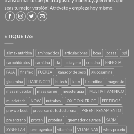
transformar tu cuerpo a tu gusto y manera. ¡Queremos que
seas tu mejor versión! Atrévete y empieza hoy mismo.
ETIQUETAS
allmax nutrition
aminoacidos
articulaciones
bcaa
bcaas
bpi
carbohidratos
carnitina
cla
colageno
creatina
ENERGIA
FAJA
finaflex
FUERZA
ganador de peso
glucosamina
glutamina
HARBINGER
hi-tech
keto
l-carnitina
magnesio
masa muscular
mass gainer
mesoterapia
MULTIVITAMINICO
muscletech
NOW
nutrakey
OXIDO NITRICO
PEPTIDOS
pre-workout
precursor de testosterona
PRE ENTRENAMIENTO
pre entreno
pro tan
proteina
quemador de grasa
SARM
SYNER LAB
termogenico
vitamina
VITAMINAS
whey protein