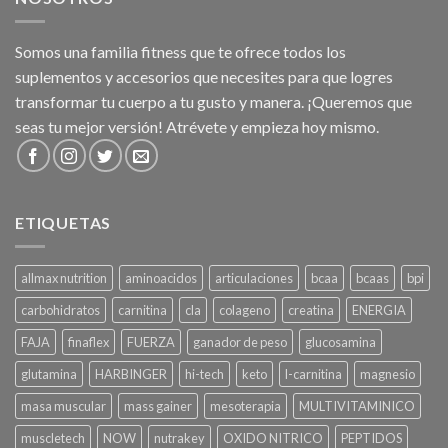
Somos una familia fitness que te ofrece todos los
suplementos y accesorios que necesites para que logres
transformar tu cuerpo a tu gusto y manera. ¡Queremos que
seas tu mejor versión! Atrévete y empieza hoy mismo.
ETIQUETAS
allmax nutrition
aminoacidos
articulaciones
bcaa
bcaas
bpi
carbohidratos
carnitina
cla
colageno
creatina
ENERGIA
FAJA
finaflex
FUERZA
ganador de peso
glucosamina
glutamina
HARBINGER
hi-tech
keto
l-carnitina
magnesio
masa muscular
mass gainer
mesoterapia
MULTIVITAMINICO
muscletech
NOW
nutrakey
OXIDO NITRICO
PEPTIDOS