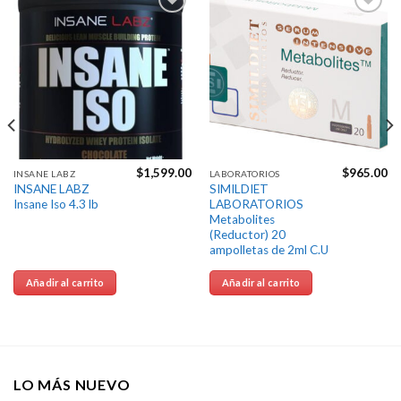
Agregar
Agregar
a la
a la
Lista de
Lista de
deseos
deseos
$
1,599.00
$
965.00
INSANE LABZ
LABORATORIOS
INSANE LABZ
SIMILDIET
Insane Iso 4.3 lb
LABORATORIOS
Metabolites
(Reductor) 20
ampolletas de 2ml C.U
Añadir al carrito
Añadir al carrito
LO MÁS NUEVO