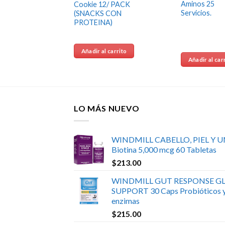
Aminos 25
Cookie 12/ PACK
Servicios.
 PARA
(SNACKS CON
PROTEINA)
OS)
 carrito
Añadir al carrito
Añadir al car
LO MÁS NUEVO
WINDMILL CABELLO, PIEL Y 
Biotina 5,000 mcg 60 Tabletas
$
213.00
WINDMILL GUT RESPONSE GL
SUPPORT 30 Caps Probióticos 
enzimas
$
215.00