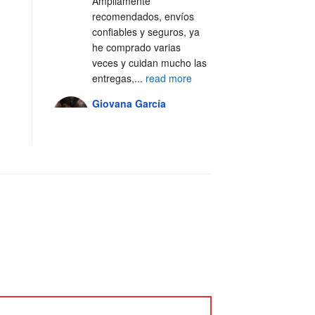
Ampliamente 
recomendados, envíos 
confiables y seguros, ya 
he comprado varias 
veces y cuidan mucho las 
entregas,
...
read more
Giovana García
4 years ago
Excelente servicio, 100% 
recomendado 🙌🏼
Alejandra Casal
5 years ago
Excelente servicio y 
atención al cliente 💯
Fer Silva Crisantes
5 years ago
Los 