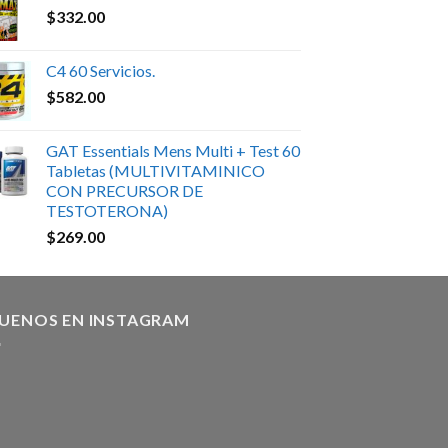
$
332.00
C4 60 Servicios.
$
582.00
GAT Essentials Mens Multi + Test 60
Tabletas (MULTIVITAMINICO
CON PRECURSOR DE
TESTOTERONA)
$
269.00
GUENOS EN INSTAGRAM