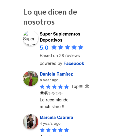
Lo que dicen de
nosotros
Super Suplementos
d
Deportivos
5.0
Based on 28 reviews
Facebook
powered by
Daniela Ramírez
a year ago
Top!!!! 🤩
🤩🤩✨✨✨✨

Lo recomiendo 
muchísimo !!
Marcela Cabrera
4 years ago