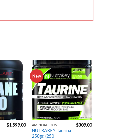
productos que probé, 
fueron de la mejor 
calidad. Me entregaron 
en tiempo y forma. 
Excelente servicio. 👌🏼
Jose Carpio
6 years ago
100% 
recomendable y 
confiable.

Excelente servicio!
New
Agregar
Agregar
a la
a la
Gustavo Manrique
Lista de
Lista de
6 years ago
deseos
deseos
Envíos 
muy rápidos excelentes 
precios y atencion
Next Reviews
$
1,599.00
$
309.00
AMINOACIDOS
NUTRAKEY Taurina
250gr. (250