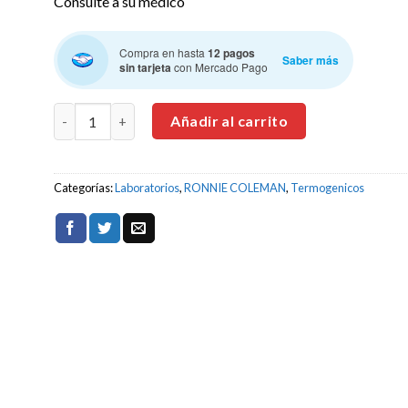
Consulte a su médico
Compra en hasta
12 pagos
Saber más
sin tarjeta
con Mercado Pago
RONNIE COLEMAN L-CARNITINA XS 4000 465 ml cantida
Añadir al carrito
Categorías:
Laboratorios
,
RONNIE COLEMAN
,
Termogenicos