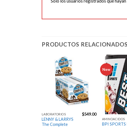
Solo los usuarios registrados que haya
PRODUCTOS RELACIONADO
New
Agregar
Agregar
a la
a la
Lista de
Lista de
deseos
deseos
$
2,817.00
$
549.00
S
LABORATORIOS
R
LENNY & LARRYS
AMINOACIDOS
BPI SPORTS 
The Complete