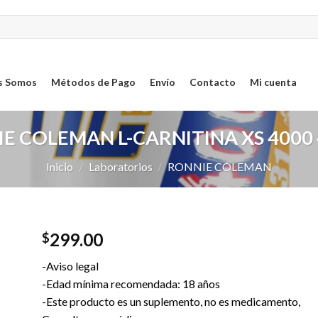
s Somos
Métodos de Pago
Envío
Contacto
Mi cuenta
E COLEMAN L-CARNITINA XS 4000 
Inicio
/
Laboratorios
/
RONNIE COLEMAN
299.00
$
ar
-Aviso legal
sta
-Edad mínima recomendada: 18 años
-Este producto es un suplemento, no es medicamento,
os