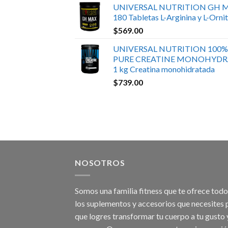
UNIVERSAL NUTRITION GH 
180 Tabletas L-Arginina y L-Ornit
$
569.00
UNIVERSAL NUTRITION 100%
PURE CREATINE MONOHYDR
1 kg Creatina monohidratada
$
739.00
NOSOTROS
Somos una familia fitness que te ofrece tod
los suplementos y accesorios que necesites 
que logres transformar tu cuerpo a tu gusto 