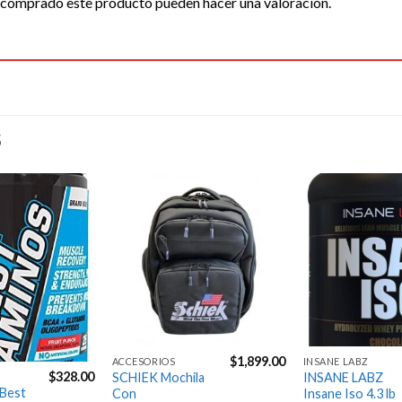
n comprado este producto pueden hacer una valoración.
S
Agregar
Agregar
a la
a la
Lista de
Lista de
deseos
deseos
$
1,899.00
ACCESORIOS
INSANE LABZ
$
328.00
SCHIEK Mochila
INSANE LABZ
Best
Con
Insane Iso 4.3 lb