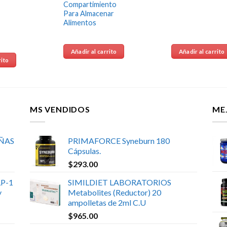
Compartimiento
Para Almacenar
Alimentos
Añadir al carrito
Añadir al carrito
rito
MS VENDIDOS
ME
UÑAS
PRIMAFORCE Syneburn 180
Cápsulas.
$
293.00
P-1
SIMILDIET LABORATORIOS
y
Metabolites (Reductor) 20
ampolletas de 2ml C.U
$
965.00