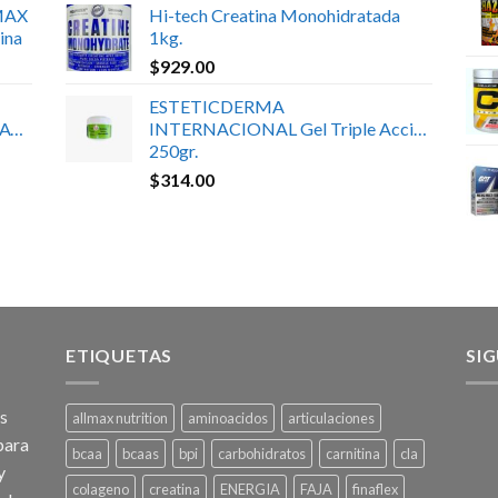
MAX
Hi-tech Creatina Monohidratada
ina
1kg.
$
929.00
ESTETICDERMA
ATE
INTERNACIONAL Gel Triple Acción
250gr.
$
314.00
ETIQUETAS
SI
os
allmax nutrition
aminoacidos
articulaciones
para
bcaa
bcaas
bpi
carbohidratos
carnitina
cla
y
colageno
creatina
ENERGIA
FAJA
finaflex