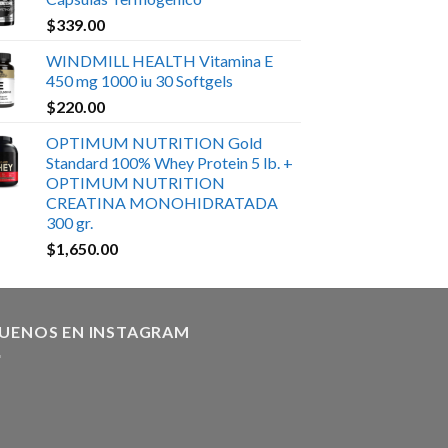
$
339.00
WINDMILL HEALTH Vitamina E
450 mg 1000 iu 30 Softgels
$
220.00
OPTIMUM NUTRITION Gold
Standard 100% Whey Protein 5 lb. +
OPTIMUM NUTRITION
CREATINA MONOHIDRATADA
300 gr.
$
1,650.00
GUENOS EN INSTAGRAM