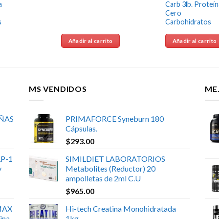
a
Carb 3lb. Proteín
Cero
s
Carbohidratos
Añadir al carrito
Añadir al carrito
MS VENDIDOS
ME
UÑAS
PRIMAFORCE Syneburn 180
Cápsulas.
$
293.00
P-1
SIMILDIET LABORATORIOS
y
Metabolites (Reductor) 20
ampolletas de 2ml C.U
$
965.00
MAX
Hi-tech Creatina Monohidratada
ina
1kg.