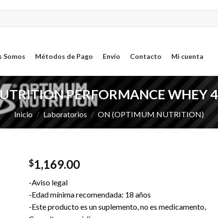
s Somos
Métodos de Pago
Envío
Contacto
Mi cuenta
TRITION PERFORMANCE WHEY 4.3 
Inicio
/
Laboratorios
/
ON (OPTIMUM NUTRITION)
1,169.00
$
ar
-Aviso legal
sta
-Edad mínima recomendada: 18 años
-Este producto es un suplemento, no es medicamento,
os