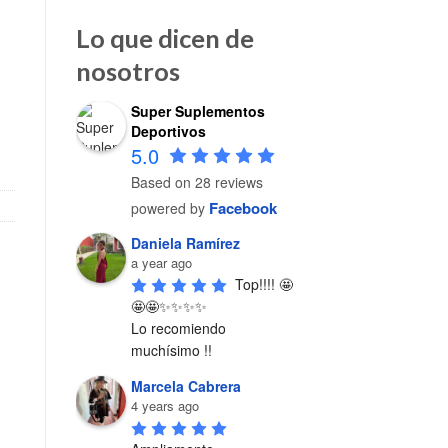
Lo que dicen de
nosotros
Super Suplementos
na cantidad
Deportivos
5.0
Based on 28 reviews
Facebook
powered by
Daniela Ramírez
a year ago
Top!!!! 🤩
🤩🤩✨✨✨✨

Lo recomiendo 
muchísimo !!
Marcela Cabrera
4 years ago