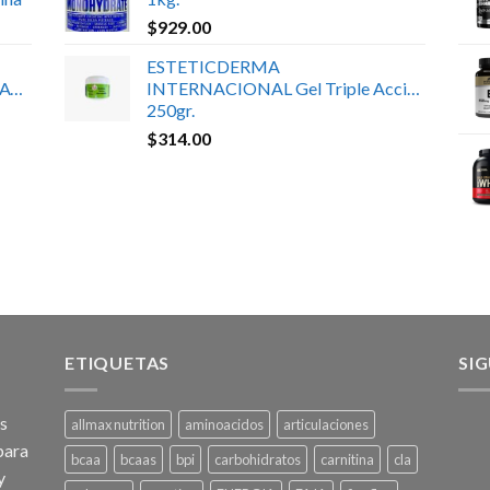
$
929.00
ESTETICDERMA
ATE
INTERNACIONAL Gel Triple Acción
250gr.
$
314.00
ETIQUETAS
SI
os
allmax nutrition
aminoacidos
articulaciones
para
bcaa
bcaas
bpi
carbohidratos
carnitina
cla
y