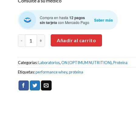
Consulte a su médico
Compra en hasta
12 pagos
Saber más
sin tarjeta
con Mercado Pago
OPTIMUM NUTRITION PERFORMANCE WHEY 4.3 lb Proteí
Añadir al carrito
Categorías:
Laboratorios
,
ON (OPTIMUM NUTRITION)
,
Proteína
Etiquetas:
performance whey
,
proteina