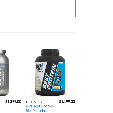
productos que probé, 
fueron de la mejor 
calidad. Me entregaron 
en tiempo y forma. 
Excelente servicio. 👌🏼
Jose Carpio
6 years ago
100% 
recomendable y 
confiable.

Excelente servicio!
Agregar
Agregar
a la
a la
Gustavo Manrique
Lista de
Lista de
6 years ago
deseos
deseos
Envíos 
muy rápidos excelentes 
precios y atencion
Next Reviews
$
1,399.00
$
1,199.00
BPI SPORTS
BPI Best Protein
5lb. Proteína