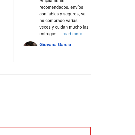
Ampliamente 
recomendados, envíos 
confiables y seguros, ya 
he comprado varias 
veces y cuidan mucho las 
entregas,
...
read more
Giovana García
4 years ago
Excelente servicio, 100% 
recomendado 🙌🏼
Alejandra Casal
5 years ago
Excelente servicio y 
atención al cliente 💯
Fer Silva Crisantes
5 years ago
Los 