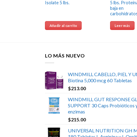
2/ PACK
Isolate 5 lbs.
5 lbs. Proteín
 CON
baja en
A)
carbohidrato
 carrito
Añadir al carrito
Leer más
LO MÁS NUEVO
WINDMILL CABELLO, PIEL Y 
Biotina 5,000 mcg 60 Tabletas
$
213.00
WINDMILL GUT RESPONSE GL
SUPPORT 30 Caps Probióticos 
enzimas
$
215.00
UNIVERSAL NUTRITION GH 
180 Tabletas L-Arginina y L-Ornit