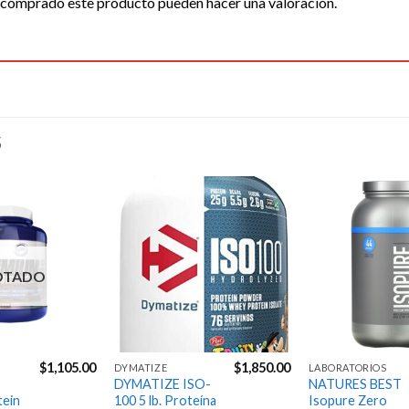
n comprado este producto pueden hacer una valoración.
S
Agregar
Agregar
a la
a la
Lista de
Lista de
deseos
deseos
OTADO
$
1,105.00
$
1,850.00
DYMATIZE
LABORATORIOS
DYMATIZE ISO-
NATURES BEST
ein
100 5 lb. Proteína
Isopure Zero