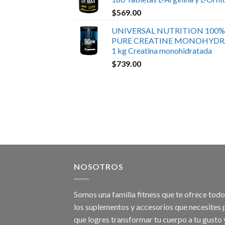
$
569.00
UNIVERSAL NUTRITION 100%
PURE CREATINE MONOHYDR
1 kg Creatina monohidratada
$
739.00
NOSOTROS
Somos una familia fitness que te ofrece tod
los suplementos y accesorios que necesites 
que logres transformar tu cuerpo a tu gusto 