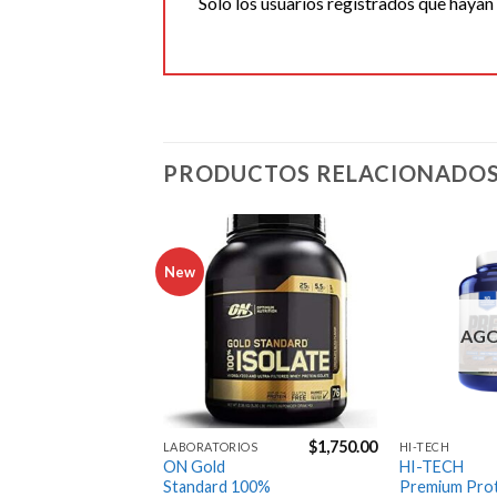
Solo los usuarios registrados que haya
PRODUCTOS RELACIONADO
New
Agregar
Agregar
a la
a la
Lista de
Lista de
deseos
deseos
AG
$
549.00
$
1,750.00
IOS
LABORATORIOS
HI-TECH
LARRYS
ON Gold
HI-TECH
lete
Standard 100%
Premium Prot