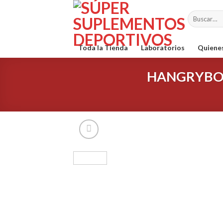
Skip
Buscar
to
por:
content
Toda la Tienda
Laboratorios
Quiene
HANGRYBOY C
Agreg
a la Li
de
dese