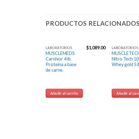
PRODUCTOS RELACIONADO
$
1,089.00
LABORATORIOS
LABORATORIOS
Agregar
Agregar
MUSCLEMEDS
MUSCLETEC
a la
a la
Carnivor 4 lb
Nitro Tech 1
Lista de
Lista de
Proteína a base
Whey gold 5 l
deseos
deseos
de carne
Añadir al carrito
Añadir al car
$
599.00
UTRITION
ON
VEGAN 2
na Vegana