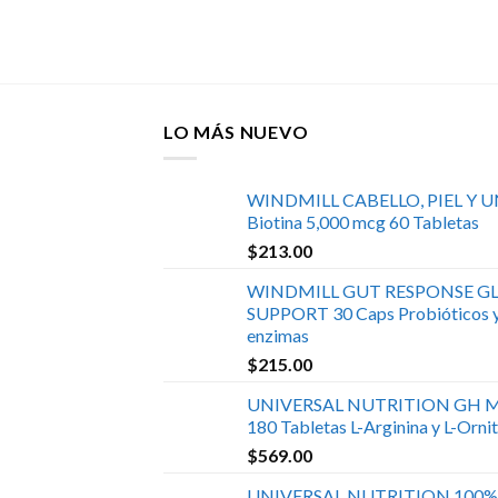
 carrito
LO MÁS NUEVO
WINDMILL CABELLO, PIEL Y 
Biotina 5,000 mcg 60 Tabletas
$
213.00
WINDMILL GUT RESPONSE GL
SUPPORT 30 Caps Probióticos 
enzimas
$
215.00
UNIVERSAL NUTRITION GH 
180 Tabletas L-Arginina y L-Ornit
$
569.00
UNIVERSAL NUTRITION 100%