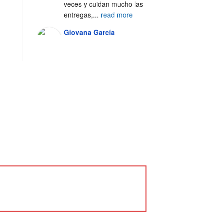
veces y cuidan mucho las 
entregas,
...
read more
Giovana García
2022-10-30T18:49:33+0000
Excelente servicio, 100% 
recomendado 🙌🏼
Alejandra Casal
2021-07-11T00:01:22+0000
Excelente servicio y 
atención al cliente 💯
Fer Silva Crisantes
2021-06-29T04:38:56+0000
Los 
productos que probé, 
fueron de la mejor 
calidad. Me entregaron 
en tiempo y forma. 