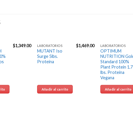
S
$
1,349.00
$
1,469.00
LABORATORIOS
LABORATORIOS
Agregar
Agregar
H
MUTANT Iso
OPTIMUM
a la
a la
00%
Surge 5lbs.
NUTRITION Gol
Lista de
Lista de
bs
Proteína
Standard 100%
deseos
deseos
Plant Protein 1.7
lbs. Proteína
Vegana
rito
Añadir al carrito
Añadir al carrito