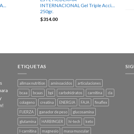
ATE
INTERNACIONAL Gel Triple Acción
250gr.
$
314.00
ETIQUETAS
SI
os
allmax nutrition
aminoacidos
articulaciones
para
bcaa
bcaas
bpi
carbohidratos
carnitina
cla
y
colageno
creatina
ENERGIA
FAJA
finaflex
n!
FUERZA
ganador de peso
glucosamina
glutamina
HARBINGER
hi-tech
keto
l-carnitina
magnesio
masa muscular