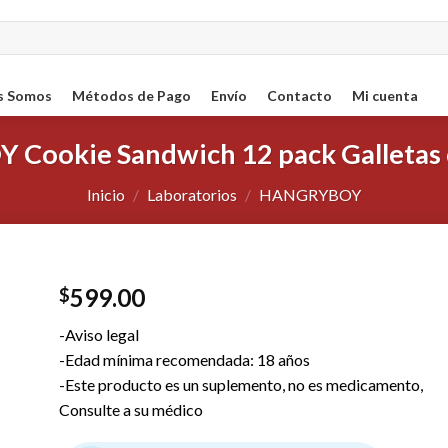
s Somos
Métodos de Pago
Envío
Contacto
Mi cuenta
ookie Sandwich 12 pack Galletas 
Inicio
/
Laboratorios
/
HANGRYBOY
599.00
$
ar
-Aviso legal
sta
-Edad mínima recomendada: 18 años
-Este producto es un suplemento, no es medicamento,
os
Consulte a su médico