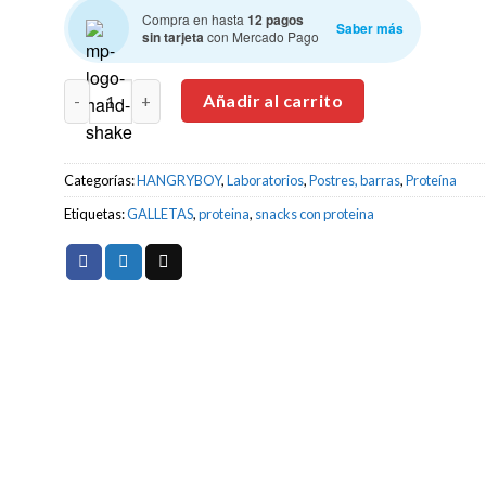
Compra en hasta
12 pagos
Saber más
sin tarjeta
con Mercado Pago
HANGRYBOY Cookie Sandwich 12 pack Galletas con prote
Añadir al carrito
Categorías:
HANGRYBOY
,
Laboratorios
,
Postres, barras
,
Proteína
Etiquetas:
GALLETAS
,
proteina
,
snacks con proteina