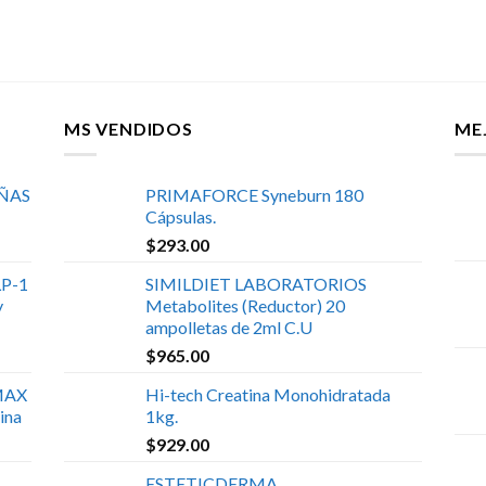
MS VENDIDOS
ME
UÑAS
PRIMAFORCE Syneburn 180
Cápsulas.
$
293.00
P-1
SIMILDIET LABORATORIOS
y
Metabolites (Reductor) 20
ampolletas de 2ml C.U
$
965.00
MAX
Hi-tech Creatina Monohidratada
ina
1kg.
$
929.00
ESTETICDERMA