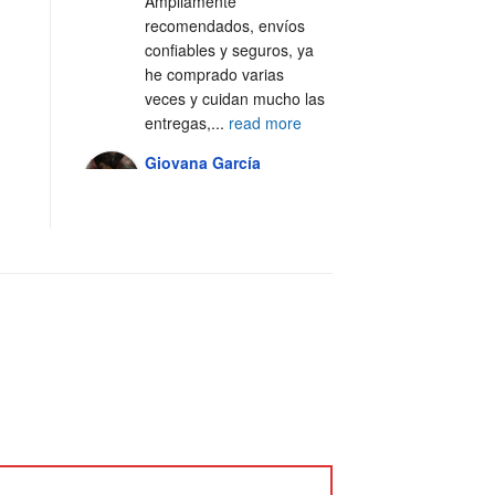
Ampliamente 
recomendados, envíos 
confiables y seguros, ya 
he comprado varias 
veces y cuidan mucho las 
entregas,
...
read more
Giovana García
4 years ago
Excelente servicio, 100% 
recomendado 🙌🏼
Alejandra Casal
5 years ago
Excelente servicio y 
atención al cliente 💯
Fer Silva Crisantes
5 years ago
Los 