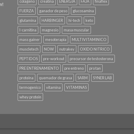
colageno
creatina
ENERGIA
FAJA
finaflex
n!
FUERZA
ganador de peso
glucosamina
glutamina
HARBINGER
hi-tech
keto
l-carnitina
magnesio
masa muscular
mass gainer
mesoterapia
MULTIVITAMINICO
muscletech
NOW
nutrakey
OXIDO NITRICO
PEPTIDOS
pre-workout
precursor de testosterona
PRE ENTRENAMIENTO
pre entreno
pro tan
proteina
quemador de grasa
SARM
SYNER LAB
termogenico
vitamina
VITAMINAS
whey protein