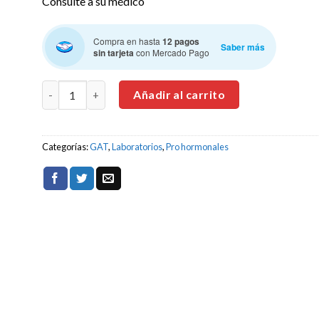
Consulte a su médico
Compra en hasta
12 pagos
Saber más
sin tarjeta
con Mercado Pago
GAT Testrol Platinum 60 Tabletas Precursor de Testoste
Añadir al carrito
Categorías:
GAT
,
Laboratorios
,
Pro hormonales