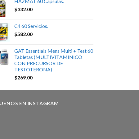
HAZMAT 60 Capsulas.
$
332.00
C4 60 Servicios.
$
582.00
GAT Essentials Mens Multi + Test 60
Tabletas (MULTIVITAMINICO
CON PRECURSOR DE
TESTOTERONA)
$
269.00
GUENOS EN INSTAGRAM