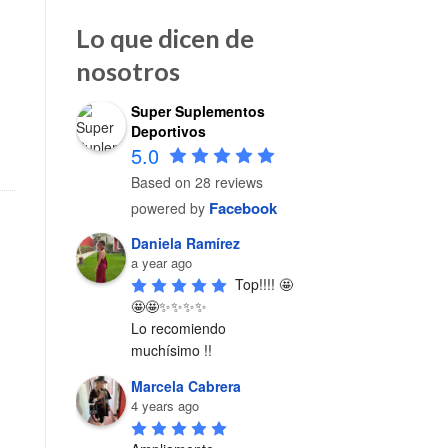
Lo que dicen de
nosotros
Super Suplementos
rona cantidad
Deportivos
5.0
Based on 28 reviews
Facebook
powered by
Daniela Ramírez
a year ago
Top!!!! 🤩
🤩🤩✨✨✨✨

Lo recomiendo 
muchísimo !!
Marcela Cabrera
4 years ago