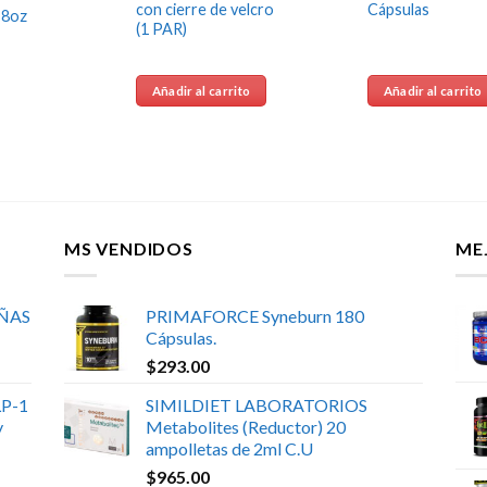
con cierre de velcro
Cápsulas
8oz
(1 PAR)
Añadir al carrito
Añadir al carrito
MS VENDIDOS
ME
UÑAS
PRIMAFORCE Syneburn 180
Cápsulas.
$
293.00
P-1
SIMILDIET LABORATORIOS
y
Metabolites (Reductor) 20
ampolletas de 2ml C.U
$
965.00