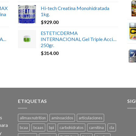
MAX
Hi-tech Creatina Monohidratada
ina
1kg.
$
929.00
ESTETICDERMA
ATE
INTERNACIONAL Gel Triple Acción
250gr.
$
314.00
ETIQUETAS
SI
os
allmax nutrition
aminoacidos
articulaciones
para
bcaa
bcaas
bpi
carbohidratos
carnitina
cla
y