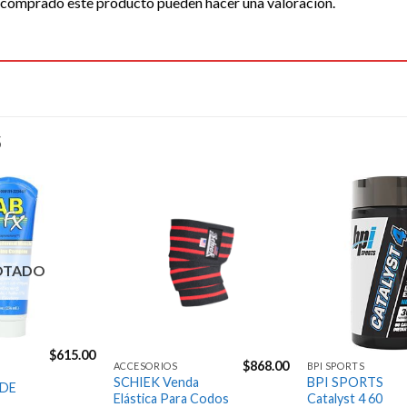
n comprado este producto pueden hacer una valoración.
S
Agregar
Agregar
a la
a la
Lista de
Lista de
deseos
deseos
OTADO
$
615.00
$
868.00
ACCESORIOS
BPI SPORTS
SCHIEK Venda
BPI SPORTS
DE
Elástica Para Codos
Catalyst 4 60