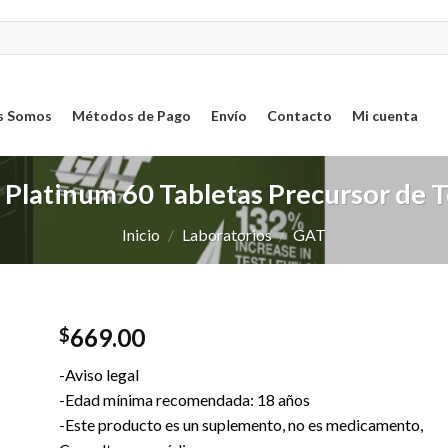
s Somos
Métodos de Pago
Envío
Contacto
Mi cuenta
 Platinum 60 Tabletas Precursor de 
Inicio
/
Laboratorios
/
GAT
669.00
$
ar
-Aviso legal
sta
-Edad mínima recomendada: 18 años
-Este producto es un suplemento, no es medicamento,
os