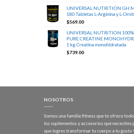
UNIVERSAL NUTRITION GH 
180 Tabletas L-Arginina y L-Ornit
$
569.00
UNIVERSAL NUTRITION 100%
PURE CREATINE MONOHYDR
1 kg Creatina monohidratada
$
739.00
NOSOTROS
Somos una familia fitness que te ofrece tod
los suplementos y accesorios que necesites 
que logres transformar tu cuerpo a tu gusto 