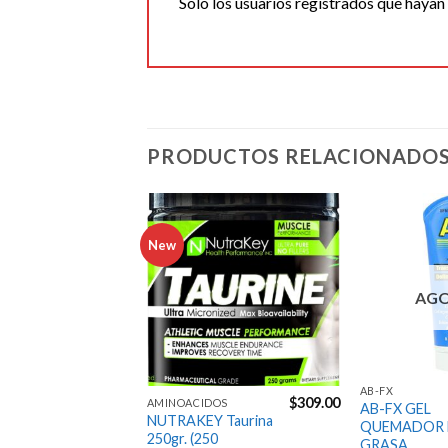
Solo los usuarios registrados que haya
PRODUCTOS RELACIONADO
New
Agregar
Agregar
a la
a la
Lista de
Lista de
deseos
deseos
AG
AB-FX
$
309.00
AMINOACIDOS
AB-FX GEL
NUTRAKEY Taurina
QUEMADOR 
250gr. (250
GRASA