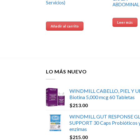
$
563.00
IOS
Servicios)
ABDOMINAL 
STEEL
Releaf
ate el
Leer más
poral
Añadir al carrito
 articular)
 carrito
LO MÁS NUEVO
WINDMILL CABELLO, PIEL Y 
Biotina 5,000 mcg 60 Tabletas
$
213.00
WINDMILL GUT RESPONSE GL
SUPPORT 30 Caps Probióticos 
enzimas
$
215.00