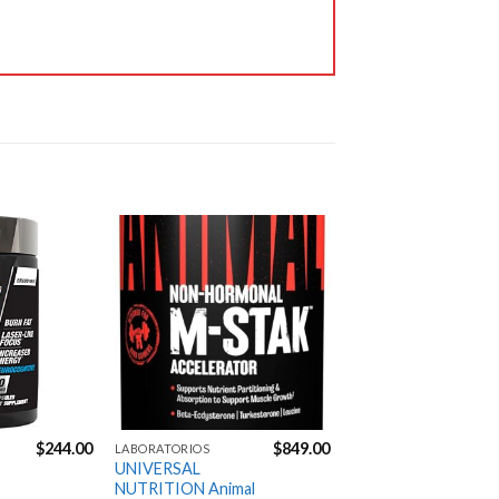
productos que probé, 
fueron de la mejor 
calidad. Me entregaron 
en tiempo y forma. 
Excelente servicio. 👌🏼
Jose Carpio
6 years ago
100% 
recomendable y 
confiable.

Excelente servicio!
Agregar
Agregar
a la
a la
Gustavo Manrique
Lista de
Lista de
6 years ago
deseos
deseos
Envíos 
muy rápidos excelentes 
precios y atencion
Next Reviews
$
244.00
$
849.00
LABORATORIOS
UNIVERSAL
NUTRITION Animal