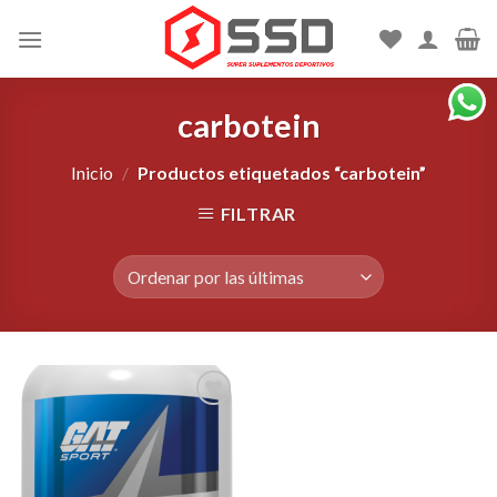
Skip
to
content
carbotein
Inicio
/
Productos etiquetados “carbotein”
FILTRAR
Agregar
a la
Lista de
deseos