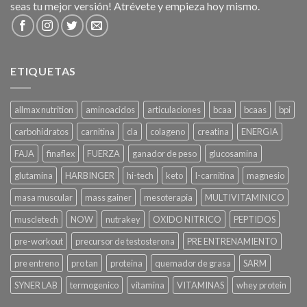
seas tu mejor versión! Atrévete y empieza hoy mismo.
ETIQUETAS
allmax nutrition
aminoacidos
articulaciones
bcaa
bcaas
bpi
carbohidratos
carnitina
cla
colageno
creatina
ENERGIA
FAJA
finaflex
FUERZA
ganador de peso
glucosamina
glutamina
HARBINGER
hi-tech
keto
l-carnitina
magnesio
masa muscular
mass gainer
mesoterapia
MULTIVITAMINICO
muscletech
NOW
nutrakey
OXIDO NITRICO
PEPTIDOS
pre-workout
precursor de testosterona
PRE ENTRENAMIENTO
pre entreno
pro tan
proteina
quemador de grasa
SARM
SYNER LAB
termogenico
vitamina
VITAMINAS
whey protein