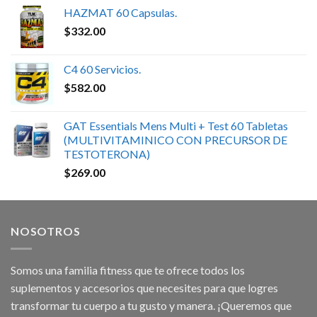
HAZMAT 60 Capsulas.
$
332.00
C4 60 Servicios.
$
582.00
GAT Essentials Mens Multi + Test 60 Tabletas
(MULTIVITAMINICO CON PRECURSOR DE
TESTOTERONA)
$
269.00
NOSOTROS
Somos una familia fitness que te ofrece todos los
suplementos y accesorios que necesites para que logres
transformar tu cuerpo a tu gusto y manera. ¡Queremos que