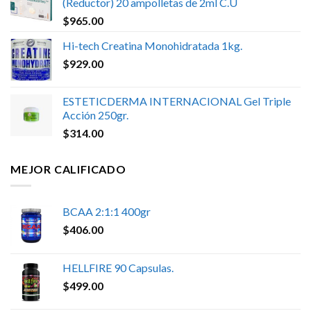
(Reductor) 20 ampolletas de 2ml C.U
$
965.00
Hi-tech Creatina Monohidratada 1kg.
$
929.00
ESTETICDERMA INTERNACIONAL Gel Triple
Acción 250gr.
$
314.00
MEJOR CALIFICADO
BCAA 2:1:1 400gr
$
406.00
HELLFIRE 90 Capsulas.
$
499.00