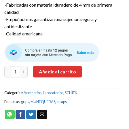
-Fabricadas con material duradero de 4 mm de primera
calidad
-Empuñaduras garantizan una sujeción segura y
antideslizante
-Calidad americana
Compra en hasta
12 pagos
Saber más
sin tarjeta
con Mercado Pago
SCHIEK Ultimate Grips Muñequeras Straps 1 Par cantidad
Añadir al carrito
Categorías:
Accesorios
,
Laboratorios
,
SCHIEK
Etiquetas:
grips
,
MUÑEQUERAS
,
straps