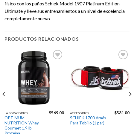
físico con los puños Schiek Model 1907 Platinum Edition
Ultimate y lleve sus entrenamientos a un nivel de excelencia
completamente nuevo.
PRODUCTOS RELACIONADOS
Agregar
Agregar
a la
a la
Lista de
Lista de
deseos
deseos
$
569.00
$
531.00
LABORATORIOS
ACCESORIOS
OPTIMUM
SCHIEK 1700 Arnés
NUTRITION Whey
Para Tobillo (1 par)
Gourmet 1.9 lb
Proteína