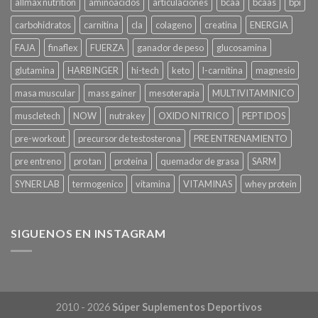
allmax nutrition
aminoacidos
articulaciones
bcaa
bcaas
bpi
carbohidratos
carnitina
cla
colageno
creatina
ENERGIA
FAJA
finaflex
FUERZA
ganador de peso
glucosamina
glutamina
HARBINGER
hi-tech
keto
l-carnitina
magnesio
masa muscular
mass gainer
mesoterapia
MULTIVITAMINICO
muscletech
NOW
nutrakey
OXIDO NITRICO
PEPTIDOS
pre-workout
precursor de testosterona
PRE ENTRENAMIENTO
pre entreno
pro tan
proteina
quemador de grasa
SARM
SYNER LAB
termogenico
vitamina
VITAMINAS
whey protein
SIGUENOS EN INSTAGRAM
2010 - 2026
Súper Suplementos Deportivos