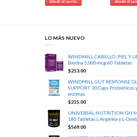
 carrito
Añadir al carrito
Añadir al car
LO MÁS NUEVO
WINDMILL CABELLO, PIEL Y 
Biotina 5,000 mcg 60 Tabletas
$
213.00
WINDMILL GUT RESPONSE GL
SUPPORT 30 Caps Probióticos 
enzimas
$
215.00
UNIVERSAL NUTRITION GH 
180 Tabletas L-Arginina y L-Ornit
$
569.00