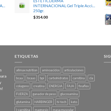
ESTETICDERMA
ATE
INTERNACIONAL Gel Triple Acción
250gr.
$
314.00
ETIQUETAS
SI
os
allmax nutrition
aminoacidos
articulaciones
para
bcaa
bcaas
bpi
carbohidratos
carnitina
cla
y
colageno
creatina
ENERGIA
FAJA
finaflex
n!
FUERZA
ganador de peso
glucosamina
glutamina
HARBINGER
hi-tech
keto
l-carnitina
magnesio
masa muscular