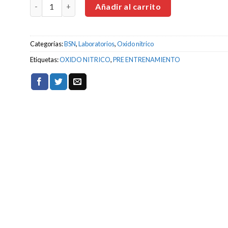
BSN No-Xplod 60 Servicios. Pre entrenamiento cantidad
Añadir al carrito
Categorías:
BSN
,
Laboratorios
,
Oxido nitrico
Etiquetas:
OXIDO NITRICO
,
PRE ENTRENAMIENTO