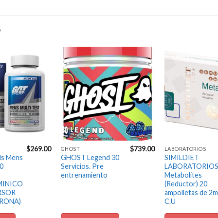
S
Agregar
Agregar
a la
a la
Lista de
Lista de
deseos
deseos
$
269.00
$
739.00
GHOST
LABORATORIOS
ls Mens
GHOST Legend 30
SIMILDIET
60
Servicios. Pre
LABORATORIO
entrenamiento
Metabolites
MINICO
(Reductor) 20
RSOR
ampolletas de 2m
RONA)
C.U