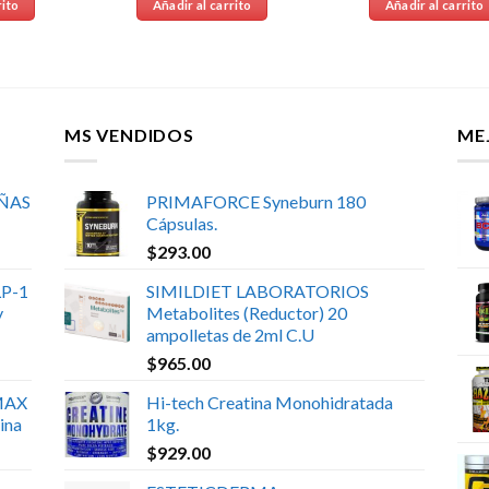
rito
Añadir al carrito
Añadir al carrito
MS VENDIDOS
ME
UÑAS
PRIMAFORCE Syneburn 180
Cápsulas.
$
293.00
P-1
SIMILDIET LABORATORIOS
y
Metabolites (Reductor) 20
ampolletas de 2ml C.U
$
965.00
MAX
Hi-tech Creatina Monohidratada
ina
1kg.
$
929.00