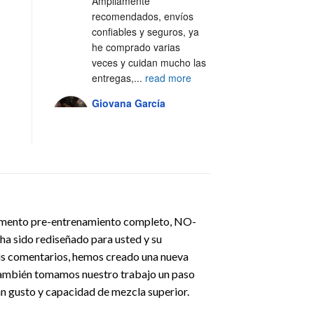
Ampliamente 
recomendados, envíos 
confiables y seguros, ya 
he comprado varias 
veces y cuidan mucho las 
entregas,
...
read more
Giovana García
4 years ago
Excelente servicio, 100% 
recomendado 🙌🏼
Alejandra Casal
5 years ago
lemento pre-entrenamiento completo, NO-
Excelente servicio y 
a sido rediseñado para usted y su
atención al cliente 💯
sus comentarios, hemos creado una nueva
Fer Silva Crisantes
 También tomamos nuestro trabajo un paso
5 years ago
 gusto y capacidad de mezcla superior.
Los 