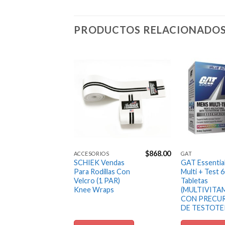
PRODUCTOS RELACIONADO
Agregar
Agregar
a la
a la
Lista de
Lista de
deseos
deseos
$
4,244.00
$
868.00
S
ACCESORIOS
GAT
itness
SCHIEK Vendas
GAT Essentia
Mochila
Para Rodillas Con
Multi + Test 
Velcro (1 PAR)
Tabletas
ientos
Knee Wraps
(MULTIVITA
ulos y
CON PRECU
DE TESTOTE