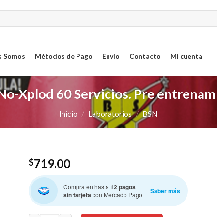
s Somos
Métodos de Pago
Envío
Contacto
Mi cuenta
No-Xplod 60 Servicios. Pre entrenam
Inicio
/
Laboratorios
/
BSN
719.00
$
ar
Compra en hasta
12 pagos
sta
Saber más
sin tarjeta
con Mercado Pago
os