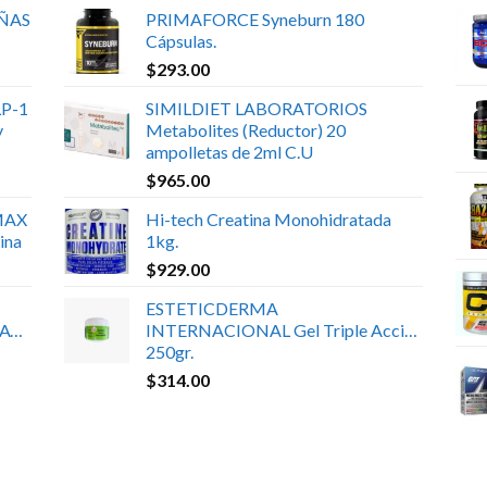
UÑAS
PRIMAFORCE Syneburn 180
Cápsulas.
$
293.00
P-1
SIMILDIET LABORATORIOS
y
Metabolites (Reductor) 20
ampolletas de 2ml C.U
$
965.00
MAX
Hi-tech Creatina Monohidratada
ina
1kg.
$
929.00
ESTETICDERMA
ATE
INTERNACIONAL Gel Triple Acción
250gr.
$
314.00