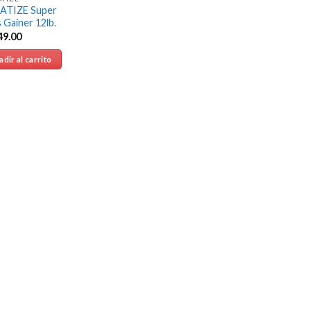
ATIZE Super
 Gainer 12lb.
49.00
dir al carrito