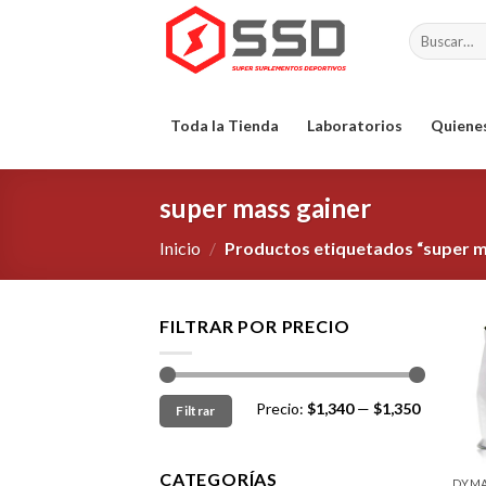
Skip
Buscar
to
por:
content
Toda la Tienda
Laboratorios
Quiene
super mass gainer
Inicio
/
Productos etiquetados “super m
FILTRAR POR PRECIO
Precio:
$1,340
—
$1,350
Filtrar
CATEGORÍAS
DYMA