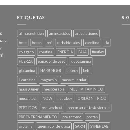
ETIQUETAS
SI
os
allmax nutrition
aminoacidos
articulaciones
para
bcaa
bcaas
bpi
carbohidratos
carnitina
cla
y
colageno
creatina
ENERGIA
FAJA
finaflex
n!
FUERZA
ganador de peso
glucosamina
glutamina
HARBINGER
hi-tech
keto
l-carnitina
magnesio
masa muscular
mass gainer
mesoterapia
MULTIVITAMINICO
muscletech
NOW
nutrakey
OXIDO NITRICO
PEPTIDOS
pre-workout
precursor de testosterona
PRE ENTRENAMIENTO
pre entreno
pro tan
proteina
quemador de grasa
SARM
SYNER LAB