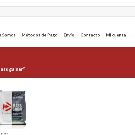
s Somos
Métodos de Pago
Envío
Contacto
Mi cuenta
ass gainer”
Agregar
a la
Lista de
deseos
TIZE