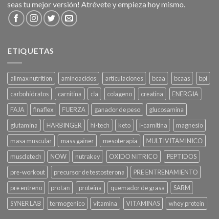
seas tu mejor versión! Atrévete y empieza hoy mismo.
ETIQUETAS
allmax nutrition
aminoacidos
articulaciones
bcaa
bcaas
bpi
carbohidratos
carnitina
cla
colageno
creatina
ENERGIA
FAJA
finaflex
FUERZA
ganador de peso
glucosamina
glutamina
HARBINGER
hi-tech
keto
l-carnitina
magnesio
masa muscular
mass gainer
mesoterapia
MULTIVITAMINICO
muscletech
NOW
nutrakey
OXIDO NITRICO
PEPTIDOS
pre-workout
precursor de testosterona
PRE ENTRENAMIENTO
pre entreno
pro tan
proteina
quemador de grasa
SARM
SYNER LAB
termogenico
vitamina
VITAMINAS
whey protein