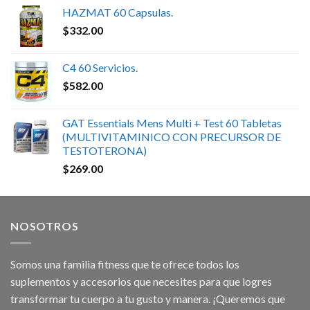
HAZMAT 60 Capsulas.
$
332.00
C4 60 Servicios.
$
582.00
GAT Essentials Mens Multi + Test 60 Tabletas
(MULTIVITAMINICO CON PRECURSOR DE
TESTOTERONA)
$
269.00
NOSOTROS
Somos una familia fitness que te ofrece todos los
suplementos y accesorios que necesites para que logres
transformar tu cuerpo a tu gusto y manera. ¡Queremos que