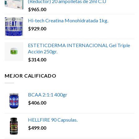
(Reductor) 20 ampolletas de 2ml C.U
$
965.00
Hi-tech Creatina Monohidratada 1kg.
$
929.00
ESTETICDERMA INTERNACIONAL Gel Triple
Acción 250gr.
$
314.00
MEJOR CALIFICADO
BCAA 2:1:1 400gr
$
406.00
HELLFIRE 90 Capsulas.
$
499.00