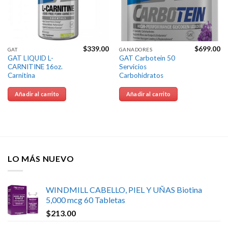
$
339.00
$
699.00
GAT
GANADORES
GAT LIQUID L-
GAT Carbotein 50
CARNITINE 16oz.
Servicios
Carnitina
Carbohidratos
Añadir al carrito
Añadir al carrito
LO MÁS NUEVO
WINDMILL CABELLO, PIEL Y UÑAS Biotina
5,000 mcg 60 Tabletas
$
213.00