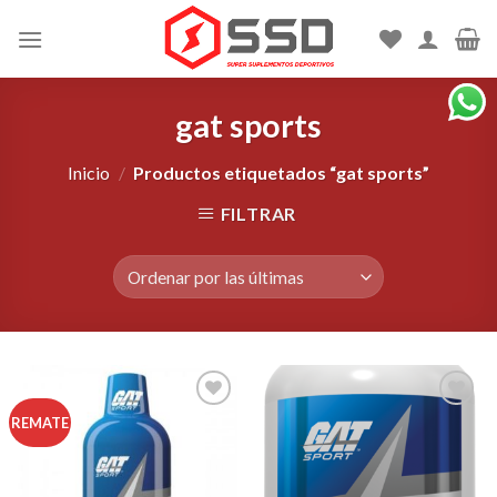
Skip
to
content
gat sports
Inicio
/
Productos etiquetados “gat sports”
FILTRAR
Agregar
Agregar
REMATE
a la
a la
Lista de
Lista de
deseos
deseos