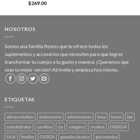
$
269.00
NOSOTROS
Somos una familia fitness que te ofrece todos los
suplementos y accesorios que necesites para que logres
transformar tu cuerpo a tu gusto y manera. ¡Queremos que
seas tu mejor versión! Atrévete y empieza hoy mismo.
ETIQUETAS
allmax nutrition
aminoacidos
articulaciones
bcaa
bcaas
bpi
carbohidratos
carnitina
cla
colageno
creatina
ENERGIA
FAJA
finaflex
FUERZA
ganador de peso
glucosamina