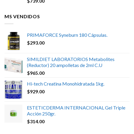
$
739.00
MS VENDIDOS
PRIMAFORCE Syneburn 180 Cápsulas.
$
293.00
SIMILDIET LABORATORIOS Metabolites
(Reductor) 20 ampolletas de 2ml C.U
$
965.00
Hi-tech Creatina Monohidratada 1kg.
$
929.00
ESTETICDERMA INTERNACIONAL Gel Triple
Acción 250gr.
$
314.00