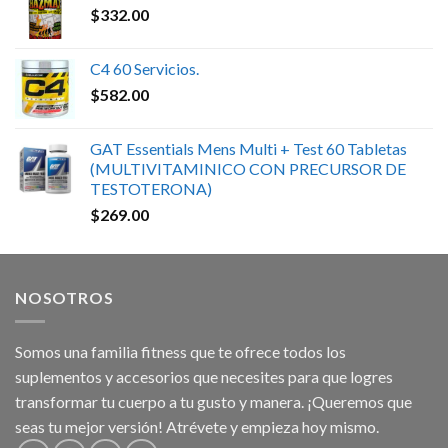
$
332.00
C4 60 Servicios.
$
582.00
GAT Essentials Mens Multi + Test 60 Tabletas
(MULTIVITAMINICO CON PRECURSOR DE
TESTOTERONA)
$
269.00
NOSOTROS
Somos una familia fitness que te ofrece todos los
suplementos y accesorios que necesites para que logres
transformar tu cuerpo a tu gusto y manera. ¡Queremos que
seas tu mejor versión! Atrévete y empieza hoy mismo.