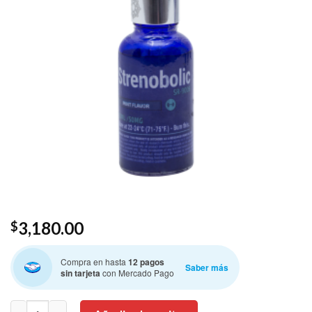
3,180.00
$
Compra en hasta
12 pagos
Saber más
sin tarjeta
con Mercado Pago
Syner lab Strenobolic SR-9009 30ml 50mg cantidad