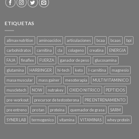
ETIQUETAS
allmax nutrition
aminoacidos
articulaciones
bcaa
bcaas
bpi
carbohidratos
carnitina
cla
colageno
creatina
ENERGIA
FAJA
finaflex
FUERZA
ganador de peso
glucosamina
glutamina
HARBINGER
hi-tech
keto
l-carnitina
magnesio
masa muscular
mass gainer
mesoterapia
MULTIVITAMINICO
muscletech
NOW
nutrakey
OXIDO NITRICO
PEPTIDOS
pre-workout
precursor de testosterona
PRE ENTRENAMIENTO
pre entreno
pro tan
proteina
quemador de grasa
SARM
SYNER LAB
termogenico
vitamina
VITAMINAS
whey protein