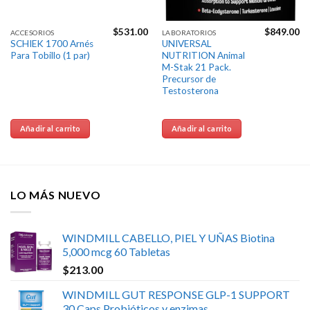
$
531.00
$
849.00
ACCESORIOS
LABORATORIOS
SCHIEK 1700 Arnés
UNIVERSAL
Para Tobillo (1 par)
NUTRITION Animal
M-Stak 21 Pack.
Precursor de
Testosterona
Añadir al carrito
Añadir al carrito
LO MÁS NUEVO
WINDMILL CABELLO, PIEL Y UÑAS Biotina
5,000 mcg 60 Tabletas
$
213.00
WINDMILL GUT RESPONSE GLP-1 SUPPORT
30 Caps Probióticos y enzimas