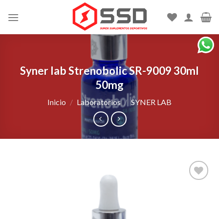
Skip
to
content
Syner lab Strenobolic SR-9009 30ml
50mg
Inicio
/
Laboratorios
/
SYNER LAB
Agregar
a la Lista
de
deseos