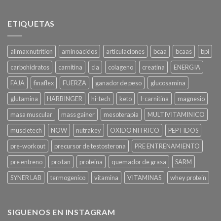
ETIQUETAS
allmax nutrition
aminoacidos
articulaciones
bcaa
bcaas
bpi
carbohidratos
carnitina
cla
colageno
creatina
ENERGIA
FAJA
finaflex
FUERZA
ganador de peso
glucosamina
glutamina
HARBINGER
hi-tech
keto
l-carnitina
magnesio
masa muscular
mass gainer
mesoterapia
MULTIVITAMINICO
muscletech
NOW
nutrakey
OXIDO NITRICO
PEPTIDOS
pre-workout
precursor de testosterona
PRE ENTRENAMIENTO
pre entreno
pro tan
proteina
quemador de grasa
SARM
SYNER LAB
termogenico
vitamina
VITAMINAS
whey protein
SIGUENOS EN INSTAGRAM