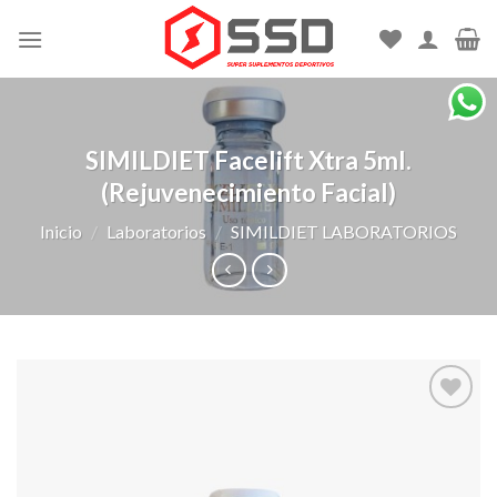
Skip
to
content
SIMILDIET Facelift Xtra 5ml.
(Rejuvenecimiento Facial)
Inicio
/
Laboratorios
/
SIMILDIET LABORATORIOS
Agregar
a la Lista
de
deseos