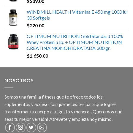
$
339.00
WINDMILL HEALTH Vitamina E 450 mg 1000 iu
30 Softgels
$
220.00
OPTIMUM NUTRITION Gold Standard 100%
Whey Protein 5 lb. + OPTIMUM NUTRITION
CREATINA MONOHIDRATADA 300 gr.
$
1,650.00
NOSOTROS
Somos una familia fitness que te ofrece todos los
suplementos y accesorios que necesites para que logres
transformar tu cuerpo a tu gusto y manera. ¡Queremos que
seas tu mejor versión! Atrévete y empieza hoy mismo.