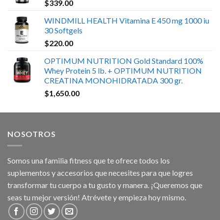
$
339.00
WINDMILL HEALTH Vitamina E 450 mg 1000 iu
30 Softgels
$
220.00
OPTIMUM NUTRITION Gold Standard 100%
Whey Protein 5 lb. + OPTIMUM NUTRITION
CREATINA MONOHIDRATADA 300 gr.
$
1,650.00
NOSOTROS
Somos una familia fitness que te ofrece todos los
suplementos y accesorios que necesites para que logres
transformar tu cuerpo a tu gusto y manera. ¡Queremos que
seas tu mejor versión! Atrévete y empieza hoy mismo.