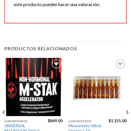
este producto pueden hacer una valoración.
PRODUCTOS RELACIONADOS
Agregar
Agregar
a la
a la
Lista de
Lista de
deseos
deseos
$
849.00
$
1,155.00
LABORATORIOS
LABORATORIOS
UNIVERSAL
Mesoestetic Silicio
NUTRITION Animal
Orgánico 10