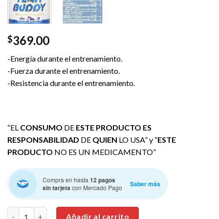
369.00
$
-Energía durante el entrenamiento.
-Fuerza durante el entrenamiento.
-Resistencia durante el entrenamiento.
“EL
CONSUMO
DE
ESTE PRODUCTO ES
RESPONSABILIDAD
DE
QUIEN
LO USA” y “
ESTE
PRODUCTO
NO ES UN MEDICAMENTO”
Compra en hasta
12 pagos
Saber más
sin tarjeta
con Mercado Pago
RONNIE COLEMAN Yeah Buddy 30 Servicios. cantidad
Añadir al carrito