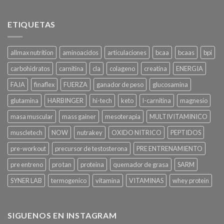
ETIQUETAS
allmax nutrition
aminoacidos
articulaciones
bcaa
bcaas
bpi
carbohidratos
carnitina
cla
colageno
creatina
ENERGIA
FAJA
finaflex
FUERZA
ganador de peso
glucosamina
glutamina
HARBINGER
hi-tech
keto
l-carnitina
magnesio
masa muscular
mass gainer
mesoterapia
MULTIVITAMINICO
muscletech
NOW
nutrakey
OXIDO NITRICO
PEPTIDOS
pre-workout
precursor de testosterona
PRE ENTRENAMIENTO
pre entreno
pro tan
proteina
quemador de grasa
SARM
SYNER LAB
termogenico
vitamina
VITAMINAS
whey protein
SIGUENOS EN INSTAGRAM