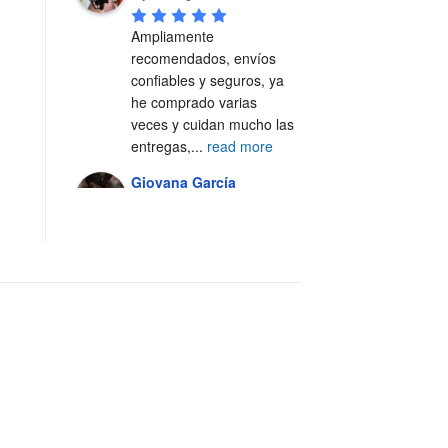
Ampliamente 
recomendados, envíos 
confiables y seguros, ya 
he comprado varias 
veces y cuidan mucho las 
entregas,
...
read more
Giovana García
4 years ago
Excelente servicio, 100% 
recomendado 🙌🏼
Alejandra Casal
5 years ago
Excelente servicio y 
atención al cliente 💯
Fer Silva Crisantes
5 years ago