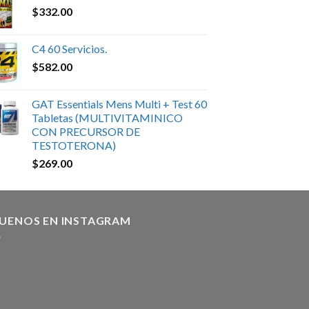
$
332.00
C4 60 Servicios.
$
582.00
GAT Essentials Mens Multi + Test 60
Tabletas (MULTIVITAMINICO
CON PRECURSOR DE
TESTOTERONA)
$
269.00
GUENOS EN INSTAGRAM