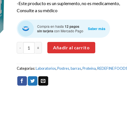
-Este producto es un suplemento, no es medicamento,
os
Consulte a su médico
Compra en hasta
12 pagos
Saber más
sin tarjeta
con Mercado Pago
REDEFINE FOODS OATMEAL PROTEIN PIE PAY DE AVENA 
Añadir al carrito
Categorías:
Laboratorios
,
Postres, barras
,
Proteína
,
REDEFINE FOOD