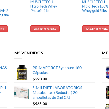
MUSCLETECH
MUSCLETECH
Nitro Tech Whey
Nitro Tech 100%
AN 2
Protein 4 lb.
Whey gold 5 lbs
Vegana
rito
Añadir al carrito
Añadir al carrito
MS VENDIDOS
ME
UÑAS
PRIMAFORCE Syneburn 180
Cápsulas.
$
293.00
P-1
SIMILDIET LABORATORIOS
y
Metabolites (Reductor) 20
ampolletas de 2ml C.U
$
965.00