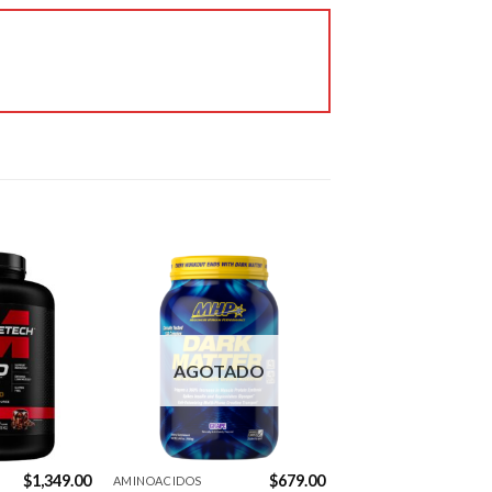
Los 
productos que probé, 
fueron de la mejor 
calidad. Me entregaron 
en tiempo y forma. 
Excelente servicio. 👌🏼
Jose Carpio
6 years ago
100% 
recomendable y 
confiable.

Excelente servicio!
Agregar
Agregar
a la
a la
Gustavo Manrique
Lista de
Lista de
6 years ago
deseos
deseos
AGOTADO
Envíos 
muy rápidos excelentes 
precios y atencion
Next Reviews
$
1,349.00
$
679.00
AMINOACIDOS