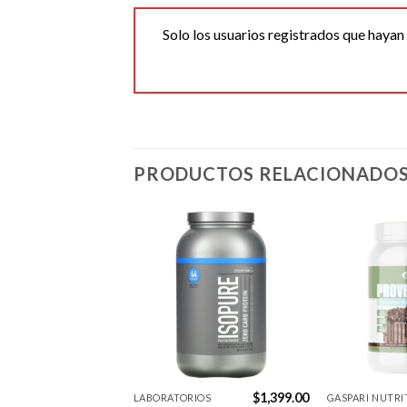
Solo los usuarios registrados que haya
PRODUCTOS RELACIONADO
Agregar
Agregar
a la
a la
Lista de
Lista de
deseos
deseos
$
1,750.00
$
1,399.00
IOS
LABORATORIOS
GASPARI NUTRI