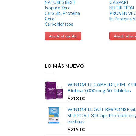
NATURES BEST
GASPARI
 100%
Isopure Zero
NUTRITION
bs.
Carb 3lb. Proteína
PROVEN VEG
Cero
lb. Proteína 
Carbohidratos
 carrito
Añadir al carrito
Añadir al car
LO MÁS NUEVO
WINDMILL CABELLO, PIEL Y 
Biotina 5,000 mcg 60 Tabletas
$
213.00
WINDMILL GUT RESPONSE GL
SUPPORT 30 Caps Probióticos 
enzimas
$
215.00