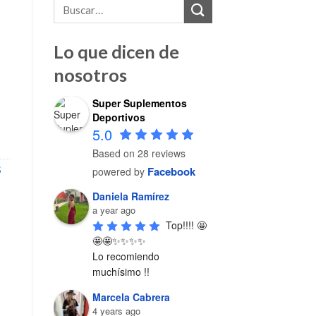
Lo que dicen de
nosotros
Super Suplementos
CON PROTEÍNA 8 PACK cantidad
Deportivos
5.0
Based on 28 reviews
Facebook
powered by
S
Daniela Ramírez
a year ago
Top!!!! 🤩
🤩🤩✨✨✨✨

Lo recomiendo 
muchísimo !!
Marcela Cabrera
4 years ago