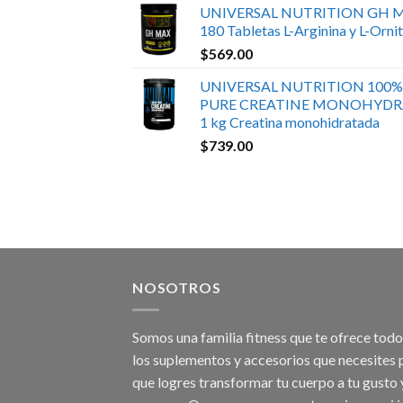
UNIVERSAL NUTRITION GH 
180 Tabletas L-Arginina y L-Ornit
$
569.00
UNIVERSAL NUTRITION 100%
PURE CREATINE MONOHYDR
1 kg Creatina monohidratada
$
739.00
NOSOTROS
Somos una familia fitness que te ofrece tod
los suplementos y accesorios que necesites 
que logres transformar tu cuerpo a tu gusto 