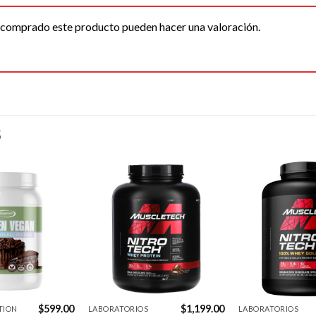
n comprado este producto pueden hacer una valoración.
S
Agregar
Agregar
a la
a la
Lista de
Lista de
deseos
deseos
$
599.00
$
1,199.00
TION
LABORATORIOS
LABORATORIOS