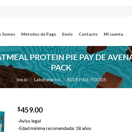
s Somos
Métodos de Pago
Envío
Contacto
Mi cuenta
TMEAL PROTEIN PIE PAY DE AVEN
PACK
Inicio
/
Laboratorios
/
REDEFINE FOODS
459.00
$
ar
-Aviso legal
sta
-Edad mínima recomendada: 18 años