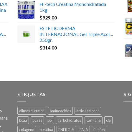
MAX
Hi-tech Creatina Monohidratada
ina
1kg.
$
929.00
ESTETICDERMA
ATE
INTERNACIONAL Gel Triple Acción
250gr.
$
314.00
ETIQUETAS
SI
os
allmax nutrition
aminoacidos
articulaciones
para
bcaa
bcaas
bpi
carbohidratos
carnitina
cla
y
colageno
creatina
ENERGIA
FAJA
finaflex