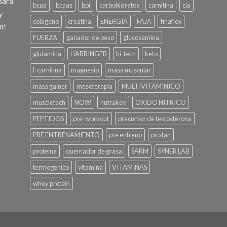
para
bcaa
bcaas
bpi
carbohidratos
carnitina
cla
y
colageno
creatina
ENERGIA
FAJA
finaflex
n!
FUERZA
ganador de peso
glucosamina
glutamina
HARBINGER
hi-tech
keto
l-carnitina
magnesio
masa muscular
mass gainer
mesoterapia
MULTIVITAMINICO
muscletech
NOW
nutrakey
OXIDO NITRICO
PEPTIDOS
pre-workout
precursor de testosterona
PRE ENTRENAMIENTO
pre entreno
pro tan
proteina
quemador de grasa
SARM
SYNER LAB
termogenico
vitamina
VITAMINAS
whey protein