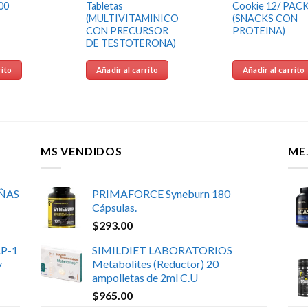
00
Tabletas
Cookie 12/ PAC
(MULTIVITAMINICO
(SNACKS CON
CON PRECURSOR
PROTEINA)
DE TESTOTERONA)
rito
Añadir al carrito
Añadir al carrito
MS VENDIDOS
ME
UÑAS
PRIMAFORCE Syneburn 180
Cápsulas.
$
293.00
P-1
SIMILDIET LABORATORIOS
y
Metabolites (Reductor) 20
ampolletas de 2ml C.U
$
965.00