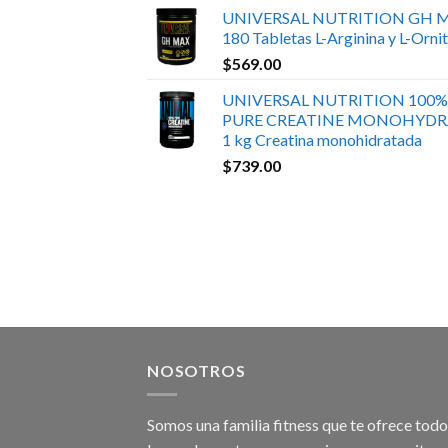
UNIVERSAL NUTRITION GH 
180 Tabletas L-Arginina y L-Ornit
$
569.00
UNIVERSAL NUTRITION 100%
PURE CREATINE MONOHYDR
1 kg Creatina monohidratada
$
739.00
NOSOTROS
Somos una familia fitness que te ofrece tod