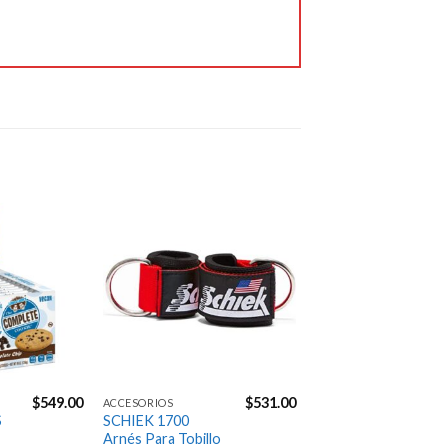
productos que probé, 
fueron de la mejor 
calidad. Me entregaron 
en tiempo y forma. 
Excelente servicio. 👌🏼
Jose Carpio
6 years ago
100% 
recomendable y 
confiable.

Excelente servicio!
Agregar
Agregar
a la
a la
Gustavo Manrique
Lista de
Lista de
6 years ago
deseos
deseos
Envíos 
muy rápidos excelentes 
precios y atencion
Next Reviews
$
549.00
$
531.00
ACCESORIOS
S
SCHIEK 1700
Arnés Para Tobillo