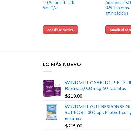
miento
10 Ampolletas de
Aminomax 80
cenar
5ml C/U
325 Tabletas.
aminoácidos
 carrito
Añadir al carrito
Añadir al car
LO MÁS NUEVO
WINDMILL CABELLO, PIEL Y 
Biotina 5,000 mcg 60 Tabletas
$
213.00
WINDMILL GUT RESPONSE GL
SUPPORT 30 Caps Probióticos 
enzimas
$
215.00