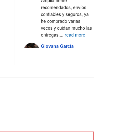
Ampliamente 
recomendados, envíos 
confiables y seguros, ya 
he comprado varias 
veces y cuidan mucho las 
entregas,
...
read more
Giovana García
4 years ago
Excelente servicio, 100% 
recomendado 🙌🏼
Alejandra Casal
5 years ago
Excelente servicio y 
atención al cliente 💯
Fer Silva Crisantes
5 years ago
Los 