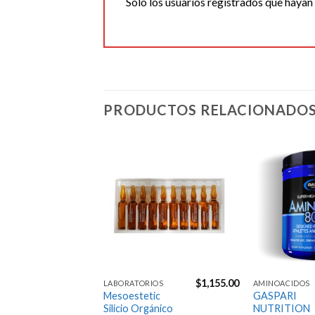
Solo los usuarios registrados que haya
PRODUCTOS RELACIONADO
Agregar
Agregar
a la
a la
Lista de
Lista de
deseos
deseos
$
1,899.00
$
1,155.00
S
LABORATORIOS
AMINOACIDOS
ochila
Mesoestetic
GASPARI
Silicio Orgánico
NUTRITION