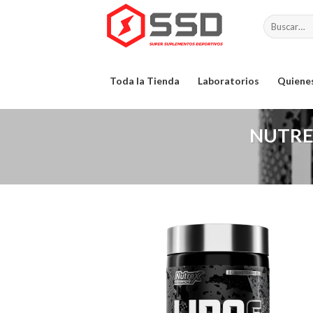
Skip
Buscar
to
por:
content
Toda la Tienda
Laboratorios
Quiene
NUTREX
Agreg
a la Li
de
dese