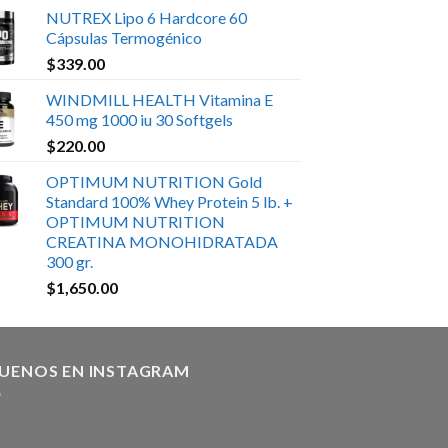
NUTREX Lipo 6 Hardcore 60
Cápsulas Termogénico
$
339.00
WINDMILL HEALTH Vitamina E
450 mg 1000 iu 30 Softgels
$
220.00
OPTIMUM NUTRITION Gold
Standard 100% Whey Protein 5 lb. +
OPTIMUM NUTRITION
CREATINA MONOHIDRATADA
300 gr.
$
1,650.00
GUENOS EN INSTAGRAM