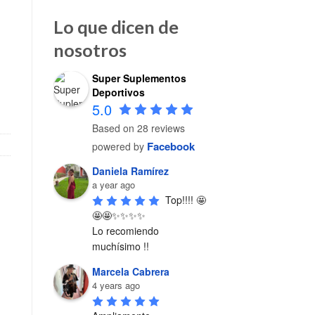
Lo que dicen de
nosotros
Super Suplementos
dad
Deportivos
5.0
Based on 28 reviews
Facebook
powered by
Daniela Ramírez
a year ago
Top!!!! 🤩
🤩🤩✨✨✨✨

Lo recomiendo 
muchísimo !!
Marcela Cabrera
4 years ago