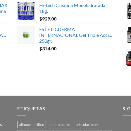
MAX
Hi-tech Creatina Monohidratada
ina
1kg.
$
929.00
ESTETICDERMA
ATE
INTERNACIONAL Gel Triple Acción
250gr.
$
314.00
ETIQUETAS
SI
os
allmax nutrition
aminoacidos
articulaciones