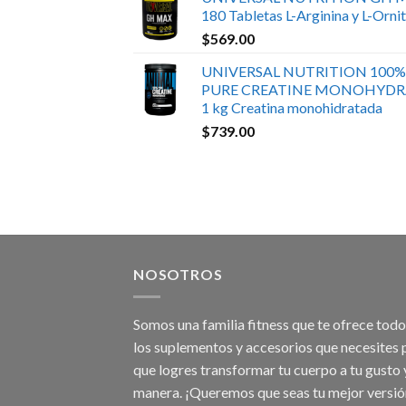
180 Tabletas L-Arginina y L-Ornit
$
569.00
UNIVERSAL NUTRITION 100%
PURE CREATINE MONOHYDR
1 kg Creatina monohidratada
$
739.00
NOSOTROS
Somos una familia fitness que te ofrece tod
los suplementos y accesorios que necesites 
que logres transformar tu cuerpo a tu gusto 
manera. ¡Queremos que seas tu mejor versió