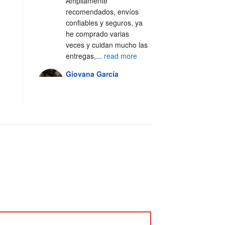
Ampliamente 
recomendados, envíos 
confiables y seguros, ya 
he comprado varias 
veces y cuidan mucho las 
entregas,
...
read more
Giovana García
4 years ago
Excelente servicio, 100% 
recomendado 🙌🏼
Alejandra Casal
5 years ago
Excelente servicio y 
atención al cliente 💯
Fer Silva Crisantes
5 years ago
Los 