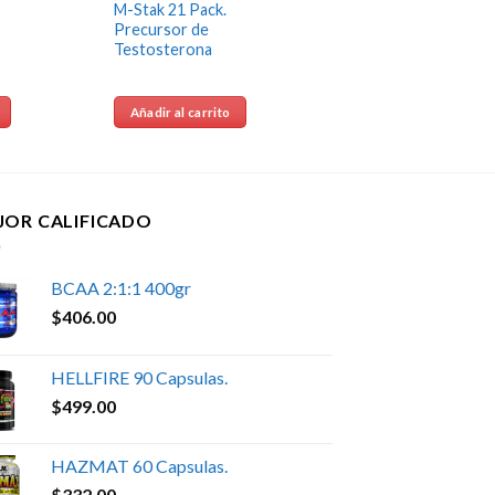
M-Stak 21 Pack.
Precursor de
Testosterona
Añadir al carrito
JOR CALIFICADO
BCAA 2:1:1 400gr
$
406.00
HELLFIRE 90 Capsulas.
$
499.00
HAZMAT 60 Capsulas.
$
332.00