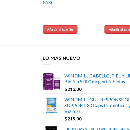
2/ PACK
PAR)
 CON
A)
 carrito
Añadir al carrito
Añadir al car
LO MÁS NUEVO
WINDMILL CABELLO, PIEL Y 
Biotina 5,000 mcg 60 Tabletas
$
213.00
WINDMILL GUT RESPONSE GL
SUPPORT 30 Caps Probióticos 
enzimas
$
215.00
UNIVERSAL NUTRITION GH 