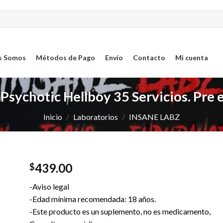
s Somos
Métodos de Pago
Envío
Contacto
Mi cuenta
sychotic Hellboy 35 Servicios. Pre
Inicio
/
Laboratorios
/
INSANE LABZ
439.00
$
ar
-Aviso legal
sta
-Edad mínima recomendada: 18 años.
-Este producto es un suplemento, no es medicamento,
os