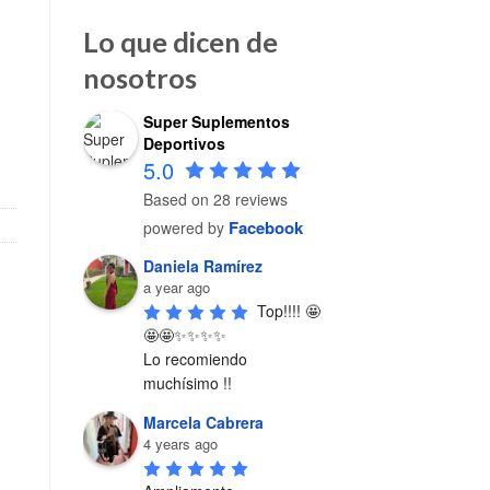
Lo que dicen de
nosotros
Super Suplementos
amiento cantidad
Deportivos
5.0
Based on 28 reviews
Facebook
powered by
Daniela Ramírez
a year ago
Top!!!! 🤩
🤩🤩✨✨✨✨

Lo recomiendo 
muchísimo !!
Marcela Cabrera
4 years ago