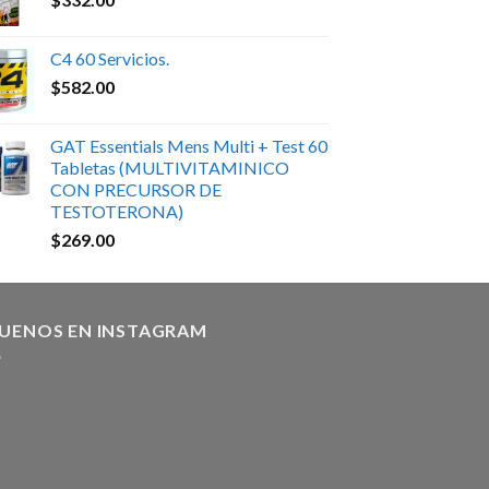
C4 60 Servicios.
$
582.00
GAT Essentials Mens Multi + Test 60
Tabletas (MULTIVITAMINICO
CON PRECURSOR DE
TESTOTERONA)
$
269.00
GUENOS EN INSTAGRAM