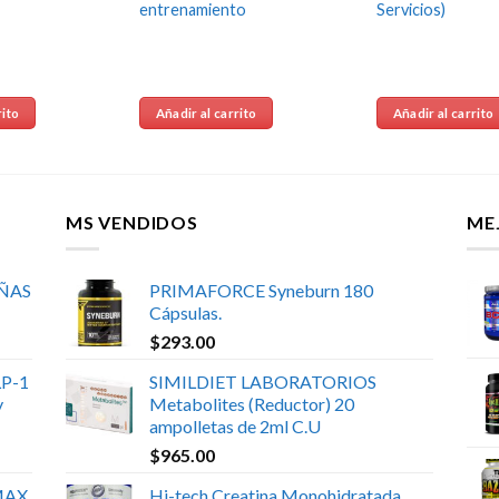
entrenamiento
Servicios)
rito
Añadir al carrito
Añadir al carrito
MS VENDIDOS
ME
UÑAS
PRIMAFORCE Syneburn 180
Cápsulas.
$
293.00
P-1
SIMILDIET LABORATORIOS
y
Metabolites (Reductor) 20
ampolletas de 2ml C.U
$
965.00
MAX
Hi-tech Creatina Monohidratada