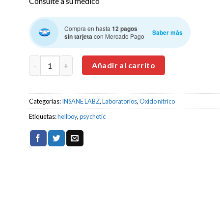
Consulte a su médico
Compra en hasta
12 pagos
Saber más
sin tarjeta
con Mercado Pago
INSANE LABZ Psychotic Hellboy 35 Servicios. Pre entren
Añadir al carrito
Categorías:
INSANE LABZ
,
Laboratorios
,
Oxido nitrico
Etiquetas:
hellboy
,
psychotic