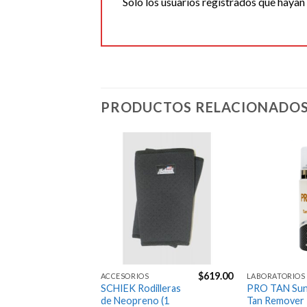
Solo los usuarios registrados que haya
PRODUCTOS RELACIONADO
Agregar
Agregar
a la
a la
Lista de
Lista de
deseos
deseos
$
549.00
$
619.00
IOS
ACCESORIOS
LABORATORIOS
LARRYS
SCHIEK Rodilleras
PRO TAN Sun
lete
de Neopreno (1
Tan Remover 