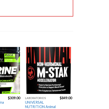
productos que probé, 
fueron de la mejor 
calidad. Me entregaron 
en tiempo y forma. 
Excelente servicio. 👌🏼
Jose Carpio
6 years ago
100% 
recomendable y 
confiable.

Excelente servicio!
Agregar
Agregar
a la
a la
Gustavo Manrique
Lista de
Lista de
6 years ago
deseos
deseos
Envíos 
muy rápidos excelentes 
precios y atencion
Next Reviews
$
309.00
$
849.00
LABORATORIOS
ina
UNIVERSAL
NUTRITION Animal