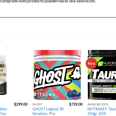
n comprado este producto pueden hacer una valoración.
S
New
Agregar
Agregar
a la
a la
Lista de
Lista de
deseos
deseos
$
299.00
$
739.00
GHOST
AMINOACIDOS
less
GHOST Legend 30
NUTRAKEY Taur
7oz.
Servicios. Pre
250gr. (250