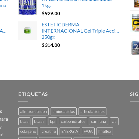
ina
1kg.
$
929.00
ESTETICDERMA
ATE
INTERNACIONAL Gel Triple Acción
250gr.
$
314.00
ETIQUETAS
SI
os
allmax nutrition
aminoacidos
articulaciones
para
bcaa
bcaas
bpi
carbohidratos
carnitina
cla
y
colageno
creatina
ENERGIA
FAJA
finaflex
n!