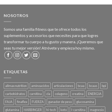
NOSOTROS
Somos una familia fitness que te ofrece todos los
suplementos y accesorios que necesites para que logres
transformar tu cuerpo a tu gusto y manera. ¡Queremos que
seas tu mejor versión! Atrévete y empieza hoy mismo.
ETIQUETAS
allmax nutrition
aminoacidos
articulaciones
bcaa
bcaas
bpi
carbohidratos
carnitina
cla
colageno
creatina
ENERGIA
FAJA
finaflex
FUERZA
ganador de peso
glucosamina
glutamina
HARBINGER
hi-tech
keto
l-carnitina
magnesio