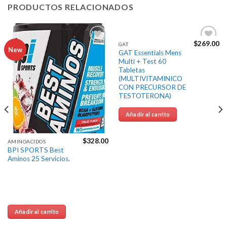
PRODUCTOS RELACIONADOS
$
269.00
GAT
Agregar
Agregar
New
GAT Essentials Mens
a la
a la
Multi + Test 60
Lista de
Lista de
Tabletas
deseos
deseos
(MULTIVITAMINICO
CON PRECURSOR DE
TESTOTERONA)
Añadir al carrito
$
328.00
AMINOACIDOS
BPI SPORTS Best
Aminos 25 Servicios.
Añadir al carrito