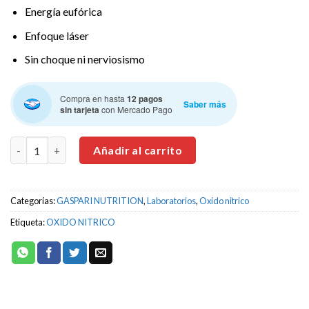
Energía eufórica
Enfoque láser
Sin choque ni nerviosismo
Compra en hasta
12 pagos
Saber más
sin tarjeta
con Mercado Pago
GASPARI NUTRITION Superpump Aggression 25 Servicios. canti
Añadir al carrito
Categorías:
GASPARI NUTRITION
,
Laboratorios
,
Oxido nitrico
Etiqueta:
OXIDO NITRICO