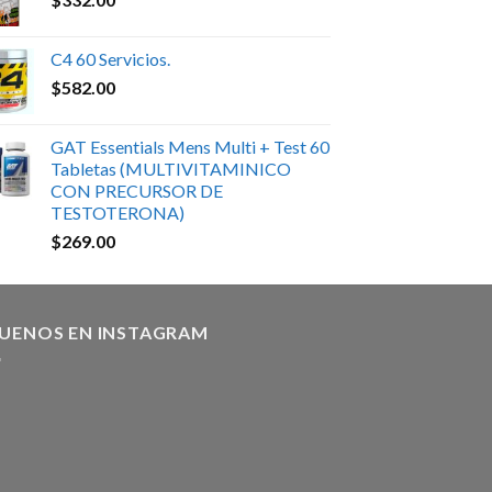
C4 60 Servicios.
$
582.00
GAT Essentials Mens Multi + Test 60
Tabletas (MULTIVITAMINICO
CON PRECURSOR DE
TESTOTERONA)
$
269.00
GUENOS EN INSTAGRAM