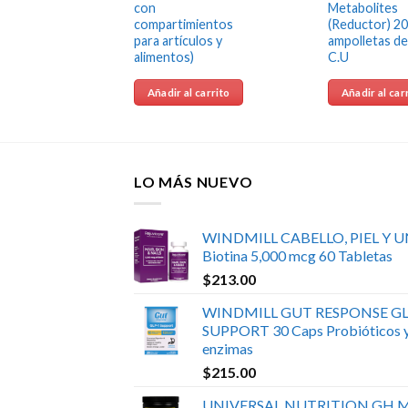
con
Metabolites
 PARA
compartimientos
(Reductor) 20
para artículos y
ampolletas de
OS)
alimentos)
C.U
 carrito
Añadir al carrito
Añadir al car
LO MÁS NUEVO
WINDMILL CABELLO, PIEL Y 
Biotina 5,000 mcg 60 Tabletas
$
213.00
WINDMILL GUT RESPONSE GL
SUPPORT 30 Caps Probióticos 
enzimas
$
215.00
UNIVERSAL NUTRITION GH 