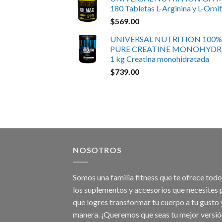
180 Tabletas L-Arginina y L-Ornit
$
569.00
UNIVERSAL NUTRITION 100%
PURE CREATINE MONOHYDR
1 kg Creatina monohidratada
$
739.00
NOSOTROS
Somos una familia fitness que te ofrece tod
los suplementos y accesorios que necesites 
que logres transformar tu cuerpo a tu gusto 
manera. ¡Queremos que seas tu mejor versió