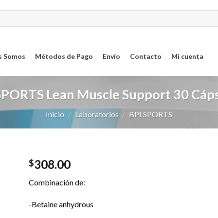
s Somos
Métodos de Pago
Envío
Contacto
Mi cuenta
SPORTS Lean Muscle Support 30 Cáps
Inicio
/
Laboratorios
/
BPI SPORTS
308.00
$
ar
Combinación de:
sta
-Betaine anhydrous
os