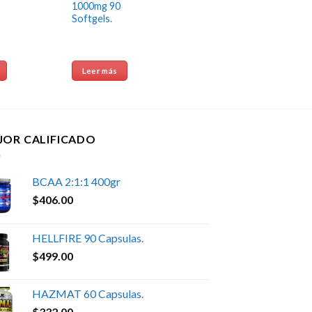
1000mg 90
Softgels.
Leer más
JOR CALIFICADO
BCAA 2:1:1 400gr
$
406.00
HELLFIRE 90 Capsulas.
$
499.00
HAZMAT 60 Capsulas.
$
332.00