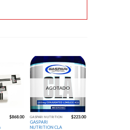
productos que probé, 
fueron de la mejor 
calidad. Me entregaron 
en tiempo y forma. 
Excelente servicio. 👌🏼
Jose Carpio
6 years ago
100% 
recomendable y 
confiable.

Excelente servicio!
Agregar
Agregar
a la
a la
Gustavo Manrique
Lista de
Lista de
6 years ago
deseos
deseos
AGOTADO
Envíos 
muy rápidos excelentes 
precios y atencion
Next Reviews
$
868.00
$
223.00
GASPARI NUTRITION
GASPARI
n
NUTRITION CLA