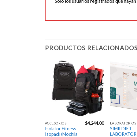
Solo los usuarios registrados que haya
PRODUCTOS RELACIONADO
Agregar
Agregar
a la
a la
Lista de
Lista de
deseos
deseos
$
2,817.00
$
4,244.00
S
ACCESORIOS
LABORATORIOS
R
Isolator Fitness
SIMILDIET
Isopack (Mochila
LABORATOR