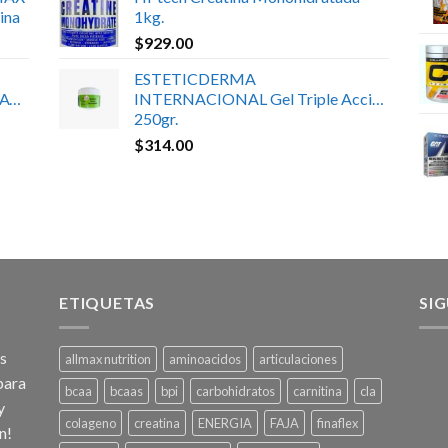
ina
1kg.
$
929.00
ESTETICDERMA
ATE
INTERNACIONAL Gel Triple Acción
250gr.
$
314.00
ETIQUETAS
SI
os
allmax nutrition
aminoacidos
articulaciones
para
bcaa
bcaas
bpi
carbohidratos
carnitina
cla
y
colageno
creatina
ENERGIA
FAJA
finaflex
n!