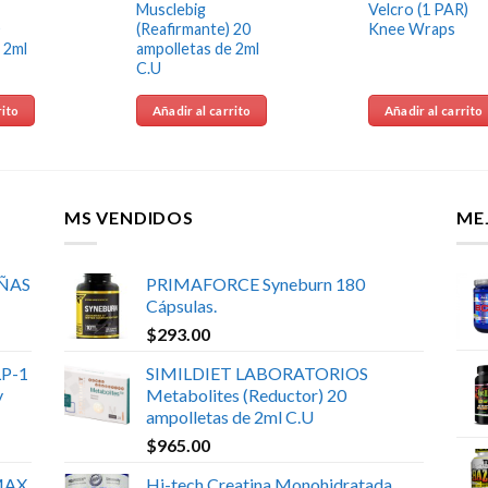
Musclebig
Velcro (1 PAR)
(Reafirmante) 20
Knee Wraps
 2ml
ampolletas de 2ml
C.U
rito
Añadir al carrito
Añadir al carrito
MS VENDIDOS
ME
UÑAS
PRIMAFORCE Syneburn 180
Cápsulas.
$
293.00
P-1
SIMILDIET LABORATORIOS
y
Metabolites (Reductor) 20
ampolletas de 2ml C.U
$
965.00
MAX
Hi-tech Creatina Monohidratada