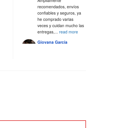
Ampliamente 
recomendados, envíos 
confiables y seguros, ya 
he comprado varias 
veces y cuidan mucho las 
entregas,
...
read more
Giovana García
4 years ago
Excelente servicio, 100% 
recomendado 🙌🏼
Alejandra Casal
5 years ago
Excelente servicio y 
atención al cliente 💯
Fer Silva Crisantes
5 years ago
Los 