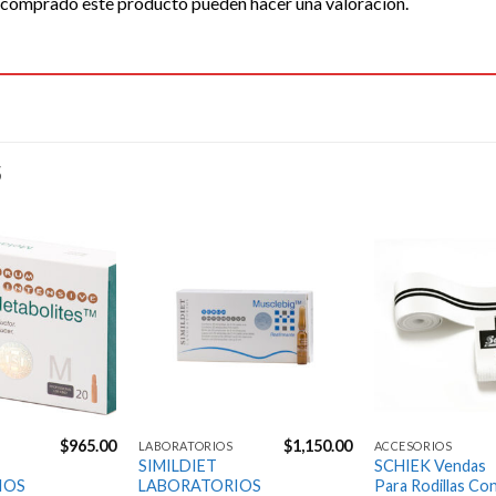
n comprado este producto pueden hacer una valoración.
S
Agregar
Agregar
a la
a la
Lista de
Lista de
deseos
deseos
$
965.00
$
1,150.00
LABORATORIOS
ACCESORIOS
SIMILDIET
SCHIEK Vendas
IOS
LABORATORIOS
Para Rodillas Co