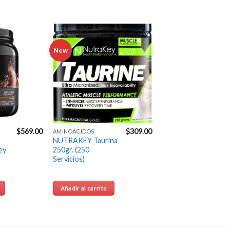
productos que probé, 
fueron de la mejor 
calidad. Me entregaron 
en tiempo y forma. 
Excelente servicio. 👌🏼
New
Agregar
Agregar
a la
a la
Jose Carpio
Lista de
Lista de
deseos
deseos
6 years ago
100% 
recomendable y 
confiable.

Excelente servicio!
$
569.00
$
309.00
AMINOACIDOS
Gustavo Manrique
NUTRAKEY Taurina
6 years ago
ey
250gr. (250
Servicios)
Envíos 
muy rápidos excelentes 
precios y atencion
Añadir al carrito
Next Reviews