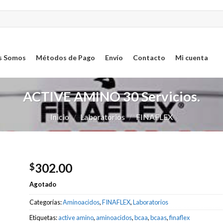
s Somos
Métodos de Pago
Envío
Contacto
Mi cuenta
ACTIVE AMINO 30 Servicios.
Inicio
/
Laboratorios
/
FINAFLEX
302.00
$
Agotado
ar
sta
Categorías:
Aminoacidos
,
FINAFLEX
,
Laboratorios
os
Etiquetas:
active amino
,
aminoacidos
,
bcaa
,
bcaas
,
finaflex