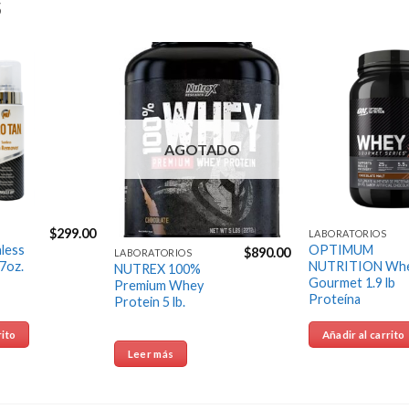
S
Agregar
Agregar
a la
a la
Lista de
Lista de
deseos
deseos
AGOTADO
$
299.00
LABORATORIOS
less
OPTIMUM
$
890.00
LABORATORIOS
7oz.
NUTRITION Wh
NUTREX 100%
Gourmet 1.9 lb
Premium Whey
Proteína
Protein 5 lb.
rito
Añadir al carrito
Leer más