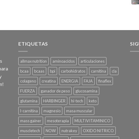
ETIQUETAS
SI
os
allmax nutrition
aminoacidos
articulaciones
para
bcaa
bcaas
bpi
carbohidratos
carnitina
cla
y
colageno
creatina
ENERGIA
FAJA
finaflex
n!
FUERZA
ganador de peso
glucosamina
glutamina
HARBINGER
hi-tech
keto
l-carnitina
magnesio
masa muscular
mass gainer
mesoterapia
MULTIVITAMINICO
muscletech
NOW
nutrakey
OXIDO NITRICO