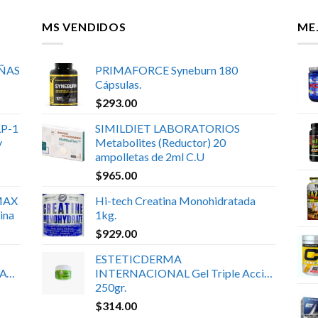
MS VENDIDOS
ME
UÑAS
PRIMAFORCE Syneburn 180
Cápsulas.
$
293.00
P-1
SIMILDIET LABORATORIOS
y
Metabolites (Reductor) 20
ampolletas de 2ml C.U
$
965.00
MAX
Hi-tech Creatina Monohidratada
ina
1kg.
$
929.00
ESTETICDERMA
ATE
INTERNACIONAL Gel Triple Acción
250gr.
$
314.00