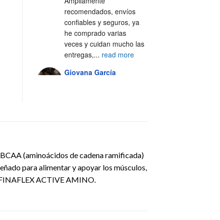
Ampliamente 
recomendados, envíos 
confiables y seguros, ya 
he comprado varias 
veces y cuidan mucho las 
entregas,
...
read more
Giovana García
4 years ago
Excelente servicio, 100% 
recomendado 🙌🏼
Alejandra Casal
5 years ago
 BCAA (aminoácidos de cadena ramificada)
Excelente servicio y 
ñado para alimentar y apoyar los músculos,
atención al cliente 💯
ísica.FINAFLEX ACTIVE AMINO.
Fer Silva Crisantes
5 years ago
Los 