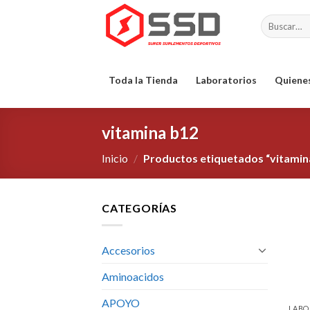
Skip
Buscar
to
por:
content
Toda la Tienda
Laboratorios
Quiene
vitamina b12
Inicio
/
Productos etiquetados “vitamin
CATEGORÍAS
Accesorios
Aminoacidos
APOYO