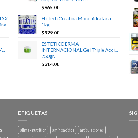
$
965.00
MAX
Hi-tech Creatina Monohidratada
ina
1kg.
$
929.00
ESTETICDERMA
ATE
INTERNACIONAL Gel Triple Acción
250gr.
$
314.00
ETIQUETAS
SI
os
allmax nutrition
aminoacidos
articulaciones
para