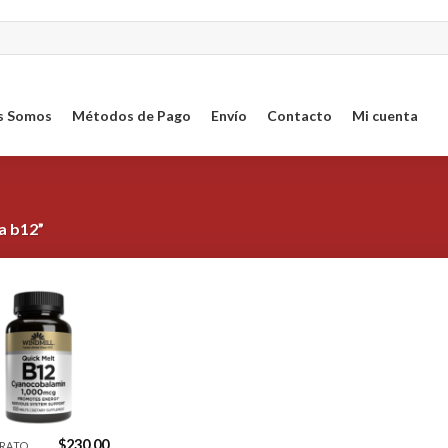
s Somos
Métodos de Pago
Envío
Contacto
Mi cuenta
a b12”
Agregar
a la
Lista de
deseos
$
230.00
LABORATORIOS