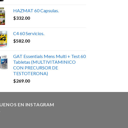
HAZMAT 60 Capsulas.
$
332.00
C4 60 Servicios.
$
582.00
GAT Essentials Mens Multi + Test 60
Tabletas (MULTIVITAMINICO
CON PRECURSOR DE
TESTOTERONA)
$
269.00
GUENOS EN INSTAGRAM