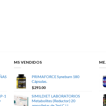
MS VENDIDOS
ME
UÑAS
PRIMAFORCE Syneburn 180
Cápsulas.
$
293.00
P-1
SIMILDIET LABORATORIOS
y
Metabolites (Reductor) 20
ampolletas de 2ml C.U