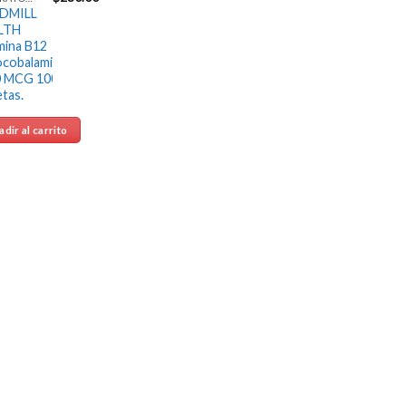
DMILL
LTH
mina B12
ocobalamina
0 MCG 100
etas.
dir al carrito