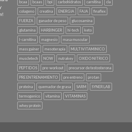
bcaa
bcaas
bpi
carbohidratos
carnitina
cla
y
colageno
creatina
ENERGIA
FAJA
finaflex
n!
FUERZA
ganador de peso
glucosamina
glutamina
HARBINGER
hi-tech
keto
l-carnitina
magnesio
masa muscular
mass gainer
mesoterapia
MULTIVITAMINICO
muscletech
NOW
nutrakey
OXIDO NITRICO
PEPTIDOS
pre-workout
precursor de testosterona
PRE ENTRENAMIENTO
pre entreno
pro tan
proteina
quemador de grasa
SARM
SYNER LAB
termogenico
vitamina
VITAMINAS
whey protein