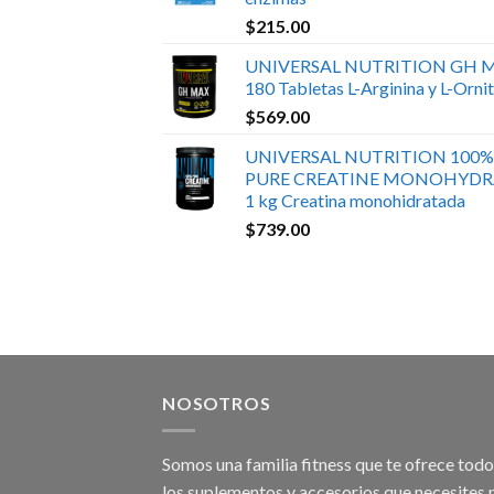
$
215.00
UNIVERSAL NUTRITION GH 
180 Tabletas L-Arginina y L-Ornit
$
569.00
UNIVERSAL NUTRITION 100%
PURE CREATINE MONOHYDR
1 kg Creatina monohidratada
$
739.00
NOSOTROS
Somos una familia fitness que te ofrece tod
los suplementos y accesorios que necesites 