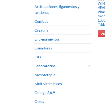
WIN
Articulaciones, ligamentos y
HEA
Vita
tendones
cian
100
Combos
Tabl
Creatina
Aña
Entrenamientos
Ganadores
Kits
Laboratorios
Mesoterapia
Multivitamínicos
Omega 3,6,9
Otros