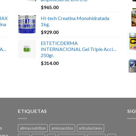
$
965.00
MAX
Hi-tech Creatina Monohidratada
ina
1kg.
$
929.00
ESTETICDERMA
ATE
INTERNACIONAL Gel Triple Acción
250gr.
$
314.00
ETIQUETAS
SI
os
allmax nutrition
aminoacidos
articulaciones
para