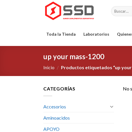
Skip
Buscar
to
por:
content
Toda la Tienda
Laboratorios
Quiene
up your mass-1200
Inicio
/
Productos etiquetados “up your
CATEGORÍAS
No s
Accesorios
Aminoacidos
APOYO