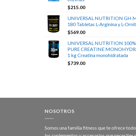
$
215.00
UNIVERSAL NUTRITION GH 
180 Tabletas L-Arginina y L-Ornit
$
569.00
UNIVERSAL NUTRITION 100%
PURE CREATINE MONOHYDR
1 kg Creatina monohidratada
$
739.00
NOSOTROS
Somos una familia fitness que te ofrece tod
los suplementos y accesorios que necesites 