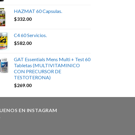
HAZMAT 60 Capsulas.
$
332.00
C4 60 Servicios.
$
582.00
GAT Essentials Mens Multi + Test 60
Tabletas (MULTIVITAMINICO
CON PRECURSOR DE
TESTOTERONA)
$
269.00
GUENOS EN INSTAGRAM