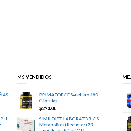
MS VENDIDOS
ME
UÑAS
PRIMAFORCE Syneburn 180
Cápsulas.
$
293.00
P-1
SIMILDIET LABORATORIOS
y
Metabolites (Reductor) 20
ampolletas de 2ml C.U