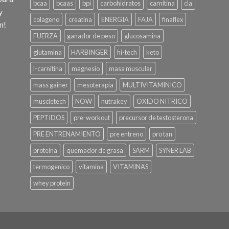
bcaa
bcaas
bpi
carbohidratos
carnitina
cla
y
colageno
creatina
ENERGIA
FAJA
finaflex
n!
FUERZA
ganador de peso
glucosamina
glutamina
HARBINGER
hi-tech
keto
l-carnitina
magnesio
masa muscular
mass gainer
mesoterapia
MULTIVITAMINICO
muscletech
NOW
nutrakey
OXIDO NITRICO
PEPTIDOS
pre-workout
precursor de testosterona
PRE ENTRENAMIENTO
pre entreno
pro tan
proteina
quemador de grasa
SARM
SYNER LAB
termogenico
vitamina
VITAMINAS
whey protein