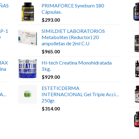
UÑAS
PRIMAFORCE Syneburn 180
Cápsulas.
$
293.00
P-1
SIMILDIET LABORATORIOS
y
Metabolites (Reductor) 20
ampolletas de 2ml C.U
$
965.00
MAX
Hi-tech Creatina Monohidratada
ina
1kg.
$
929.00
ESTETICDERMA
ATE
INTERNACIONAL Gel Triple Acción
250gr.
$
314.00