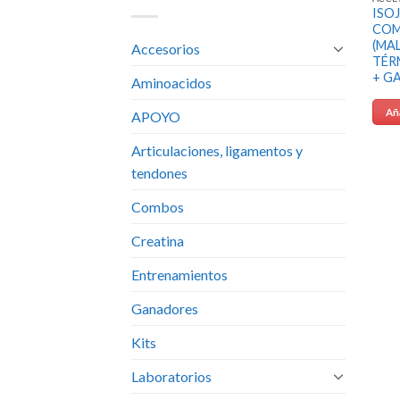
ISO
CO
(MA
Accesorios
TÉR
+ G
Aminoacidos
Aña
APOYO
Articulaciones, ligamentos y
tendones
Combos
Creatina
Entrenamientos
Ganadores
Kits
Laboratorios