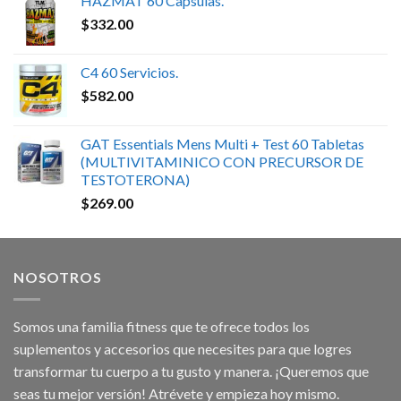
HAZMAT 60 Capsulas.
$
332.00
C4 60 Servicios.
$
582.00
GAT Essentials Mens Multi + Test 60 Tabletas
(MULTIVITAMINICO CON PRECURSOR DE
TESTOTERONA)
$
269.00
NOSOTROS
Somos una familia fitness que te ofrece todos los
suplementos y accesorios que necesites para que logres
transformar tu cuerpo a tu gusto y manera. ¡Queremos que
seas tu mejor versión! Atrévete y empieza hoy mismo.