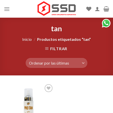
Skip
to
content
tan
Inicio
/
Productos etiquetados “tan”
FILTRAR
Agregar
a la
Lista de
deseos