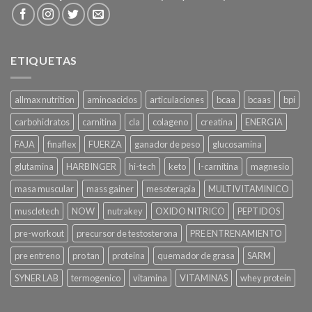
ETIQUETAS
allmax nutrition
aminoacidos
articulaciones
bcaa
bcaas
bpi
carbohidratos
carnitina
cla
colageno
creatina
ENERGIA
FAJA
finaflex
FUERZA
ganador de peso
glucosamina
glutamina
HARBINGER
hi-tech
keto
l-carnitina
magnesio
masa muscular
mass gainer
mesoterapia
MULTIVITAMINICO
muscletech
NOW
nutrakey
OXIDO NITRICO
PEPTIDOS
pre-workout
precursor de testosterona
PRE ENTRENAMIENTO
pre entreno
pro tan
proteina
quemador de grasa
SARM
SYNER LAB
termogenico
vitamina
VITAMINAS
whey protein