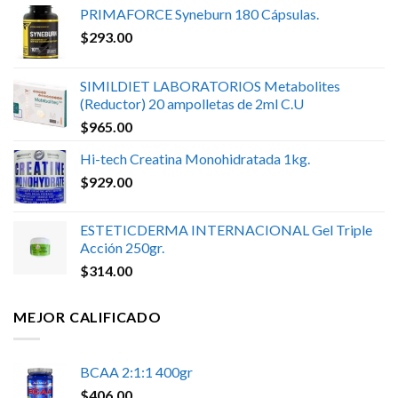
PRIMAFORCE Syneburn 180 Cápsulas.
$
293.00
SIMILDIET LABORATORIOS Metabolites
(Reductor) 20 ampolletas de 2ml C.U
$
965.00
Hi-tech Creatina Monohidratada 1kg.
$
929.00
ESTETICDERMA INTERNACIONAL Gel Triple
Acción 250gr.
$
314.00
MEJOR CALIFICADO
BCAA 2:1:1 400gr
$
406.00