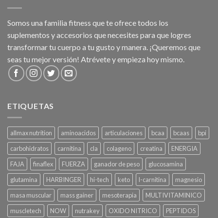
Somos una familia fitness que te ofrece todos los
suplementos y accesorios que necesites para que logres
transformar tu cuerpo a tu gusto y manera. ¡Queremos que
seas tu mejor versión! Atrévete y empieza hoy mismo.
ETIQUETAS
allmax nutrition
aminoacidos
articulaciones
bcaa
bcaas
bpi
carbohidratos
carnitina
cla
colageno
creatina
ENERGIA
FAJA
finaflex
FUERZA
ganador de peso
glucosamina
glutamina
HARBINGER
hi-tech
keto
l-carnitina
magnesio
masa muscular
mass gainer
mesoterapia
MULTIVITAMINICO
muscletech
NOW
nutrakey
OXIDO NITRICO
PEPTIDOS