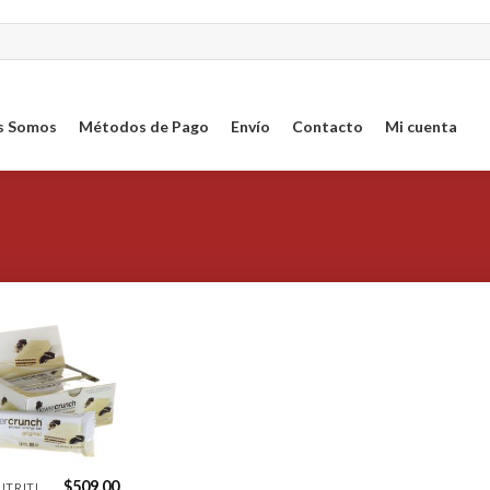
s Somos
Métodos de Pago
Envío
Contacto
Mi cuenta
Agregar
a la
Lista de
deseos
$
509.00
BIONUTRITIONAL RESEARCH NUTRITION