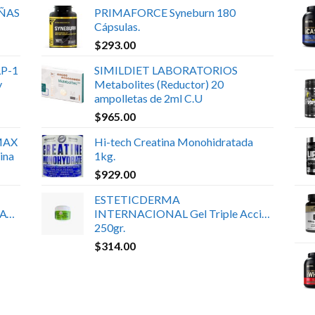
UÑAS
PRIMAFORCE Syneburn 180
Cápsulas.
$
293.00
P-1
SIMILDIET LABORATORIOS
y
Metabolites (Reductor) 20
ampolletas de 2ml C.U
$
965.00
MAX
Hi-tech Creatina Monohidratada
ina
1kg.
$
929.00
ESTETICDERMA
ATE
INTERNACIONAL Gel Triple Acción
250gr.
$
314.00