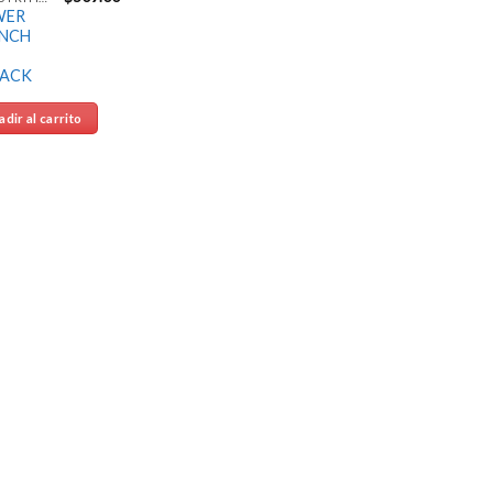
WER
NCH
PACK
dir al carrito