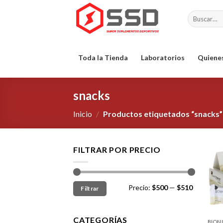
Skip
Buscar
to
por:
content
Toda la Tienda
Laboratorios
Quiene
snacks
Inicio
/
Productos etiquetados “snacks”
FILTRAR POR PRECIO
Precio:
$500
—
$510
Filtrar
CATEGORÍAS