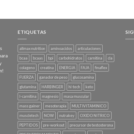
ETIQUETAS
SI
os
allmax nutrition
aminoacidos
articulaciones
para
bcaa
bcaas
bpi
carbohidratos
carnitina
cla
y
colageno
creatina
ENERGIA
FAJA
finaflex
n!
FUERZA
ganador de peso
glucosamina
glutamina
HARBINGER
hi-tech
keto
l-carnitina
magnesio
masa muscular
mass gainer
mesoterapia
MULTIVITAMINICO
muscletech
NOW
nutrakey
OXIDO NITRICO
PEPTIDOS
pre-workout
precursor de testosterona