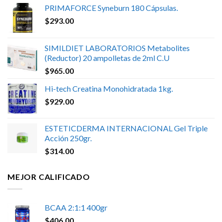
PRIMAFORCE Syneburn 180 Cápsulas.
$
293.00
SIMILDIET LABORATORIOS Metabolites
(Reductor) 20 ampolletas de 2ml C.U
$
965.00
Hi-tech Creatina Monohidratada 1kg.
$
929.00
ESTETICDERMA INTERNACIONAL Gel Triple
Acción 250gr.
$
314.00
MEJOR CALIFICADO
BCAA 2:1:1 400gr
$
406.00