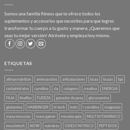
Somos una familia fitness que te ofrece todos los
suplementos y accesorios que necesites para que logres
transformar tu cuerpo a tu gusto y manera. ¡Queremos que
seas tu mejor versión! Atrévete y empieza hoy mismo.
ETIQUETAS
allmax nutrition
aminoacidos
articulaciones
bcaa
bcaas
bpi
carbohidratos
carnitina
cla
colageno
creatina
ENERGIA
FAJA
finaflex
FUERZA
ganador de peso
glucosamina
glutamina
HARBINGER
hi-tech
keto
l-carnitina
magnesio
masa muscular
mass gainer
mesoterapia
MULTIVITAMINICO
muscletech
NOW
nutrakey
OXIDO NITRICO
PEPTIDOS