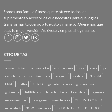
Somos una familia fitness que te ofrece todos los
suplementos y accesorios que necesites para que logres
transformar tu cuerpo a tu gusto y manera. ¡Queremos que
seas tu mejor versión! Atrévete y empieza hoy mismo.
ETIQUETAS
allmax nutrition
aminoacidos
articulaciones
bcaa
bcaas
bpi
carbohidratos
carnitina
cla
colageno
creatina
ENERGIA
FAJA
finaflex
FUERZA
ganador de peso
glucosamina
glutamina
HARBINGER
hi-tech
keto
l-carnitina
magnesio
masa muscular
mass gainer
mesoterapia
MULTIVITAMINICO
muscletech
NOW
nutrakey
OXIDO NITRICO
PEPTIDOS