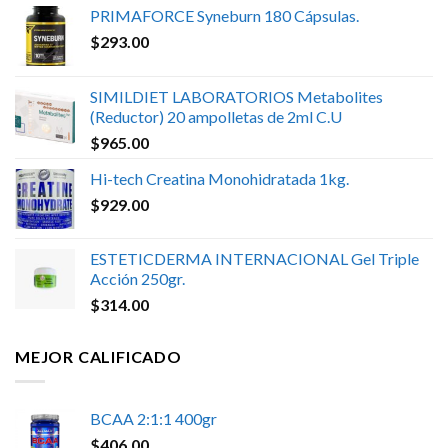
PRIMAFORCE Syneburn 180 Cápsulas.
$
293.00
SIMILDIET LABORATORIOS Metabolites
(Reductor) 20 ampolletas de 2ml C.U
$
965.00
Hi-tech Creatina Monohidratada 1kg.
$
929.00
ESTETICDERMA INTERNACIONAL Gel Triple
Acción 250gr.
$
314.00
MEJOR CALIFICADO
BCAA 2:1:1 400gr
$
406.00