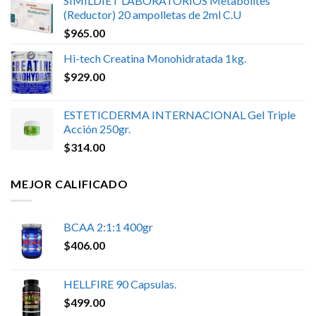
SIMILDIET LABORATORIOS Metabolites
(Reductor) 20 ampolletas de 2ml C.U
$
965.00
Hi-tech Creatina Monohidratada 1kg.
$
929.00
ESTETICDERMA INTERNACIONAL Gel Triple
Acción 250gr.
$
314.00
MEJOR CALIFICADO
BCAA 2:1:1 400gr
$
406.00
HELLFIRE 90 Capsulas.
$
499.00