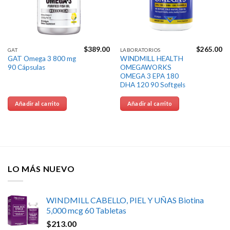
$
389.00
$
265.00
GAT
LABORATORIOS
GAT Omega 3 800 mg
WINDMILL HEALTH
90 Cápsulas
OMEGAWORKS
OMEGA 3 EPA 180
DHA 120 90 Softgels
Añadir al carrito
Añadir al carrito
LO MÁS NUEVO
WINDMILL CABELLO, PIEL Y UÑAS Biotina
5,000 mcg 60 Tabletas
$
213.00