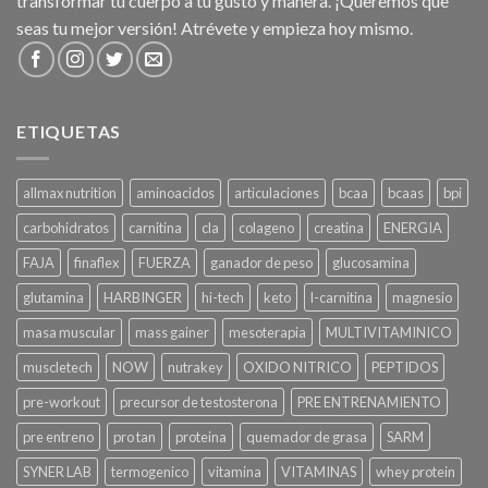
transformar tu cuerpo a tu gusto y manera. ¡Queremos que
seas tu mejor versión! Atrévete y empieza hoy mismo.
ETIQUETAS
allmax nutrition
aminoacidos
articulaciones
bcaa
bcaas
bpi
carbohidratos
carnitina
cla
colageno
creatina
ENERGIA
FAJA
finaflex
FUERZA
ganador de peso
glucosamina
glutamina
HARBINGER
hi-tech
keto
l-carnitina
magnesio
masa muscular
mass gainer
mesoterapia
MULTIVITAMINICO
muscletech
NOW
nutrakey
OXIDO NITRICO
PEPTIDOS
pre-workout
precursor de testosterona
PRE ENTRENAMIENTO
pre entreno
pro tan
proteina
quemador de grasa
SARM
SYNER LAB
termogenico
vitamina
VITAMINAS
whey protein