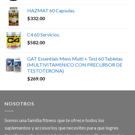
HAZMAT 60 Capsulas.
$
332.00
C4 60 Servicios.
$
582.00
GAT Essentials Mens Multi + Test 60 Tabletas
(MULTIVITAMINICO CON PRECURSOR DE
TESTOTERONA)
$
269.00
NOSOTROS
Somos una familia fitness que te ofrece todos los
suplementos y accesorios que necesites para que logres