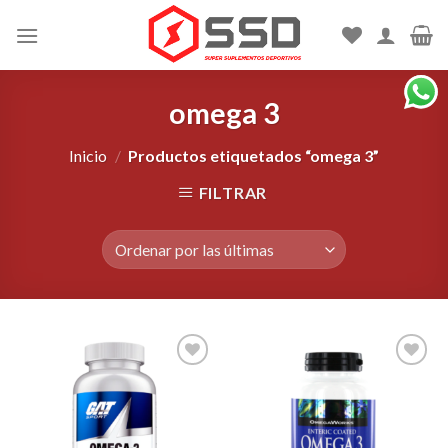
Skip
to
content
omega 3
Inicio
/
Productos etiquetados “omega 3”
FILTRAR
Agregar
Agregar
a la
a la
Lista de
Lista de
deseos
deseos