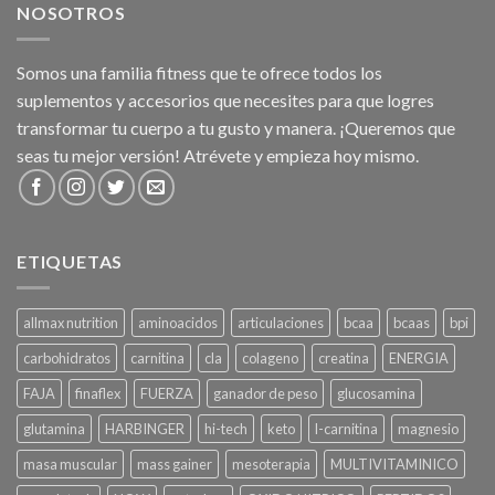
NOSOTROS
Somos una familia fitness que te ofrece todos los
suplementos y accesorios que necesites para que logres
transformar tu cuerpo a tu gusto y manera. ¡Queremos que
seas tu mejor versión! Atrévete y empieza hoy mismo.
ETIQUETAS
allmax nutrition
aminoacidos
articulaciones
bcaa
bcaas
bpi
carbohidratos
carnitina
cla
colageno
creatina
ENERGIA
FAJA
finaflex
FUERZA
ganador de peso
glucosamina
glutamina
HARBINGER
hi-tech
keto
l-carnitina
magnesio
masa muscular
mass gainer
mesoterapia
MULTIVITAMINICO