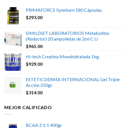
PRIMAFORCE Syneburn 180 Cápsulas.
$
293.00
SIMILDIET LABORATORIOS Metabolites
(Reductor) 20 ampolletas de 2ml C.U
$
965.00
Hi-tech Creatina Monohidratada 1kg.
$
929.00
ESTETICDERMA INTERNACIONAL Gel Triple
Acción 250gr.
$
314.00
MEJOR CALIFICADO
BCAA 2:1:1 400gr