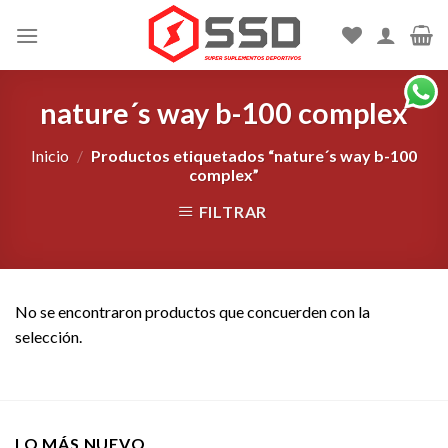
Skip
to
content
nature´s way b-100 complex
Inicio
/
Productos etiquetados “nature´s way b-100
complex”
FILTRAR
No se encontraron productos que concuerden con la
selección.
LO MÁS NUEVO