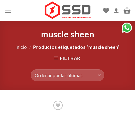
Skip
to
content
muscle sheen
Inicio
/
Productos etiquetados “muscle sheen”
FILTRAR
Agregar
a la
Lista de
deseos