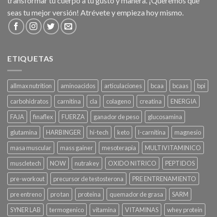
transformar tu cuerpo a tu gusto y manera. ¡Queremos que
seas tu mejor versión! Atrévete y empieza hoy mismo.
ETIQUETAS
allmax nutrition
aminoacidos
articulaciones
bcaa
bcaas
bpi
carbohidratos
carnitina
cla
colageno
creatina
ENERGIA
FAJA
finaflex
FUERZA
ganador de peso
glucosamina
glutamina
HARBINGER
hi-tech
keto
l-carnitina
magnesio
masa muscular
mass gainer
mesoterapia
MULTIVITAMINICO
muscletech
NOW
nutrakey
OXIDO NITRICO
PEPTIDOS
pre-workout
precursor de testosterona
PRE ENTRENAMIENTO
pre entreno
pro tan
proteina
quemador de grasa
SARM
SYNER LAB
termogenico
vitamina
VITAMINAS
whey protein