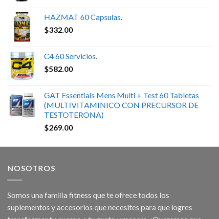
HAZMAT 60 Capsulas.
$
332.00
C4 60 Servicios.
$
582.00
GAT Essentials Mens Multi + Test 60 Tabletas
(MULTIVITAMINICO CON PRECURSOR DE
TESTOTERONA)
$
269.00
NOSOTROS
Somos una familia fitness que te ofrece todos los
suplementos y accesorios que necesites para que logres