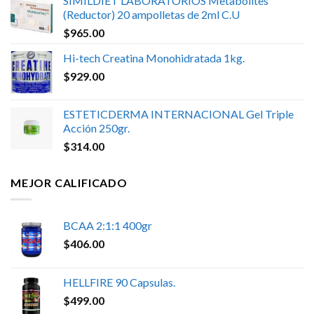
SIMILDIET LABORATORIOS Metabolites
(Reductor) 20 ampolletas de 2ml C.U
$
965.00
Hi-tech Creatina Monohidratada 1kg.
$
929.00
ESTETICDERMA INTERNACIONAL Gel Triple
Acción 250gr.
$
314.00
MEJOR CALIFICADO
BCAA 2:1:1 400gr
$
406.00
HELLFIRE 90 Capsulas.
$
499.00