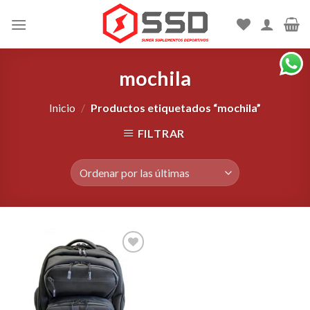
Skip
to
content
mochila
Inicio
/
Productos etiquetados “mochila”
FILTRAR
Agregar
a la
Lista de
deseos