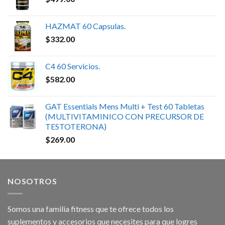
HAZMAT 60 Capsulas.
$
332.00
C4 60 Servicios.
$
582.00
GAT Essentials Mens Multi + Test 60 Tabletas
(MULTIVITAMINICO CON PRECURSOR DE
TESTOTERONA)
$
269.00
NOSOTROS
Somos una familia fitness que te ofrece todos los
suplementos y accesorios que necesites para que logres