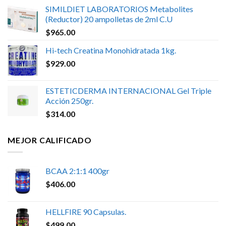
SIMILDIET LABORATORIOS Metabolites
(Reductor) 20 ampolletas de 2ml C.U
$
965.00
Hi-tech Creatina Monohidratada 1kg.
$
929.00
ESTETICDERMA INTERNACIONAL Gel Triple
Acción 250gr.
$
314.00
MEJOR CALIFICADO
BCAA 2:1:1 400gr
$
406.00
HELLFIRE 90 Capsulas.
$
499.00