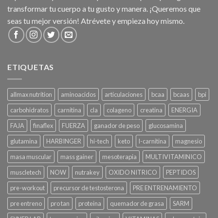
transformar tu cuerpo a tu gusto y manera. ¡Queremos que
seas tu mejor versión! Atrévete y empieza hoy mismo.
ETIQUETAS
allmax nutrition
aminoacidos
articulaciones
bcaa
bcaas
bpi
carbohidratos
carnitina
cla
colageno
creatina
ENERGIA
FAJA
finaflex
FUERZA
ganador de peso
glucosamina
glutamina
HARBINGER
hi-tech
keto
l-carnitina
magnesio
masa muscular
mass gainer
mesoterapia
MULTIVITAMINICO
muscletech
NOW
nutrakey
OXIDO NITRICO
PEPTIDOS
pre-workout
precursor de testosterona
PRE ENTRENAMIENTO
pre entreno
pro tan
proteina
quemador de grasa
SARM