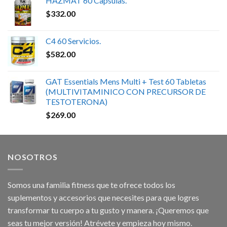
HAZMAT 60 Capsulas.
$
332.00
C4 60 Servicios.
$
582.00
GAT Essentials Mens Multi + Test 60 Tabletas
(MULTIVITAMINICO CON PRECURSOR DE
TESTOTERONA)
$
269.00
NOSOTROS
Somos una familia fitness que te ofrece todos los
suplementos y accesorios que necesites para que logres
transformar tu cuerpo a tu gusto y manera. ¡Queremos que
seas tu mejor versión! Atrévete y empieza hoy mismo.