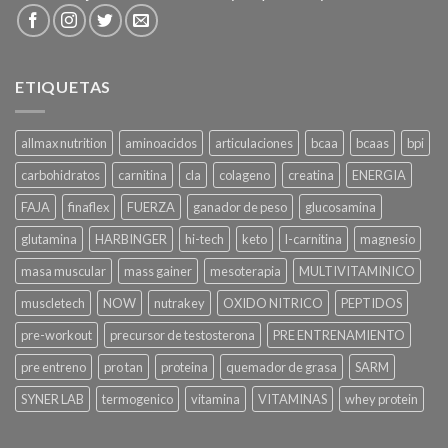
ETIQUETAS
allmax nutrition
aminoacidos
articulaciones
bcaa
bcaas
bpi
carbohidratos
carnitina
cla
colageno
creatina
ENERGIA
FAJA
finaflex
FUERZA
ganador de peso
glucosamina
glutamina
HARBINGER
hi-tech
keto
l-carnitina
magnesio
masa muscular
mass gainer
mesoterapia
MULTIVITAMINICO
muscletech
NOW
nutrakey
OXIDO NITRICO
PEPTIDOS
pre-workout
precursor de testosterona
PRE ENTRENAMIENTO
pre entreno
pro tan
proteina
quemador de grasa
SARM
SYNER LAB
termogenico
vitamina
VITAMINAS
whey protein