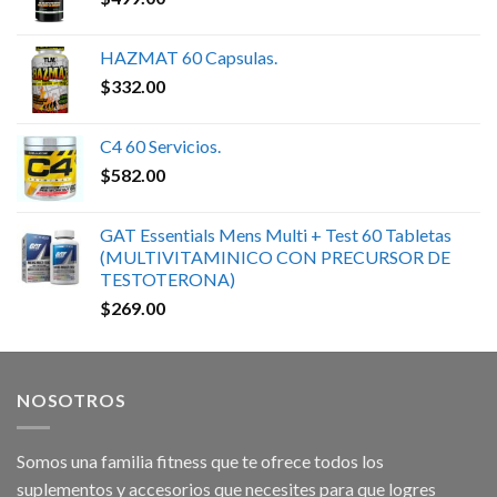
HAZMAT 60 Capsulas.
$
332.00
C4 60 Servicios.
$
582.00
GAT Essentials Mens Multi + Test 60 Tabletas
(MULTIVITAMINICO CON PRECURSOR DE
TESTOTERONA)
$
269.00
NOSOTROS
Somos una familia fitness que te ofrece todos los
suplementos y accesorios que necesites para que logres