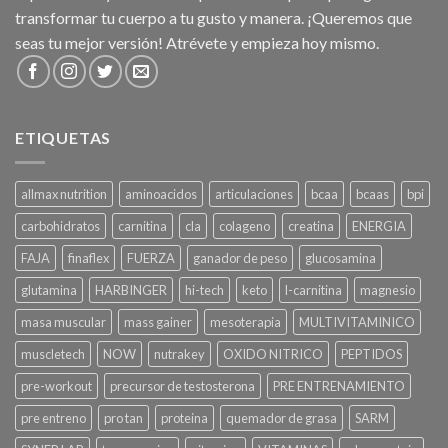
transformar tu cuerpo a tu gusto y manera. ¡Queremos que
seas tu mejor versión! Atrévete y empieza hoy mismo.
ETIQUETAS
allmax nutrition
aminoacidos
articulaciones
bcaa
bcaas
bpi
carbohidratos
carnitina
cla
colageno
creatina
ENERGIA
FAJA
finaflex
FUERZA
ganador de peso
glucosamina
glutamina
HARBINGER
hi-tech
keto
l-carnitina
magnesio
masa muscular
mass gainer
mesoterapia
MULTIVITAMINICO
muscletech
NOW
nutrakey
OXIDO NITRICO
PEPTIDOS
pre-workout
precursor de testosterona
PRE ENTRENAMIENTO
pre entreno
pro tan
proteina
quemador de grasa
SARM