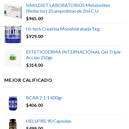
SIMILDIET LABORATORIOS Metabolites
(Reductor) 20 ampolletas de 2ml C.U
$
965.00
Hi-tech Creatina Monohidratada 1kg.
$
929.00
ESTETICDERMA INTERNACIONAL Gel Triple
Acción 250gr.
$
314.00
MEJOR CALIFICADO
BCAA 2:1:1 400gr
$
406.00
HELLFIRE 90 Capsulas.
$
499.00