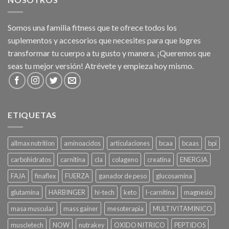
Somos una familia fitness que te ofrece todos los
suplementos y accesorios que necesites para que logres
transformar tu cuerpo a tu gusto y manera. ¡Queremos que
seas tu mejor versión! Atrévete y empieza hoy mismo.
ETIQUETAS
allmax nutrition
aminoacidos
articulaciones
bcaa
bcaas
bpi
carbohidratos
carnitina
cla
colageno
creatina
ENERGIA
FAJA
finaflex
FUERZA
ganador de peso
glucosamina
glutamina
HARBINGER
hi-tech
keto
l-carnitina
magnesio
masa muscular
mass gainer
mesoterapia
MULTIVITAMINICO
muscletech
NOW
nutrakey
OXIDO NITRICO
PEPTIDOS