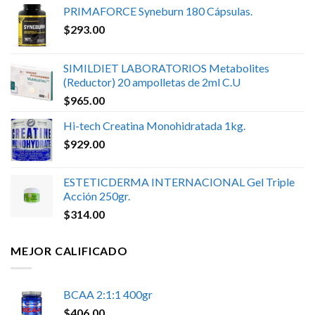
PRIMAFORCE Syneburn 180 Cápsulas.
$
293.00
SIMILDIET LABORATORIOS Metabolites
(Reductor) 20 ampolletas de 2ml C.U
$
965.00
Hi-tech Creatina Monohidratada 1kg.
$
929.00
ESTETICDERMA INTERNACIONAL Gel Triple
Acción 250gr.
$
314.00
MEJOR CALIFICADO
BCAA 2:1:1 400gr
$
406.00