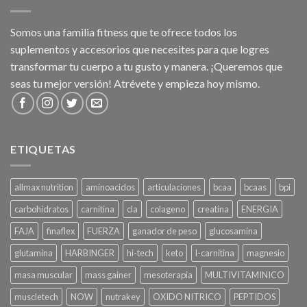
Somos una familia fitness que te ofrece todos los
suplementos y accesorios que necesites para que logres
transformar tu cuerpo a tu gusto y manera. ¡Queremos que
seas tu mejor versión! Atrévete y empieza hoy mismo.
ETIQUETAS
allmax nutrition
aminoacidos
articulaciones
bcaa
bcaas
bpi
carbohidratos
carnitina
cla
colageno
creatina
ENERGIA
FAJA
finaflex
FUERZA
ganador de peso
glucosamina
glutamina
HARBINGER
hi-tech
keto
l-carnitina
magnesio
masa muscular
mass gainer
mesoterapia
MULTIVITAMINICO
muscletech
NOW
nutrakey
OXIDO NITRICO
PEPTIDOS