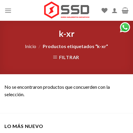
Skip
to
content
k-xr
Inicio
/
Productos etiquetados “k-xr”
FILTRAR
No se encontraron productos que concuerden con la
selección.
LO MÁS NUEVO