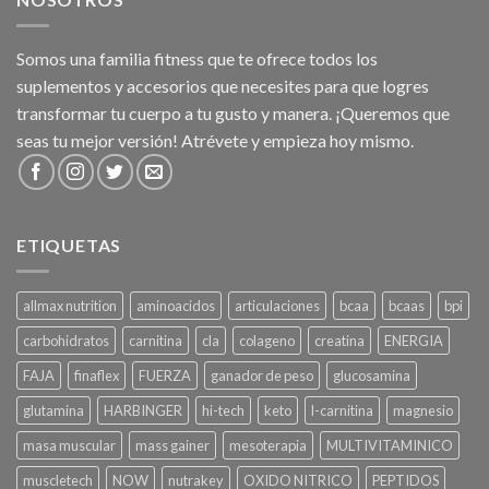
Somos una familia fitness que te ofrece todos los
suplementos y accesorios que necesites para que logres
transformar tu cuerpo a tu gusto y manera. ¡Queremos que
seas tu mejor versión! Atrévete y empieza hoy mismo.
ETIQUETAS
allmax nutrition
aminoacidos
articulaciones
bcaa
bcaas
bpi
carbohidratos
carnitina
cla
colageno
creatina
ENERGIA
FAJA
finaflex
FUERZA
ganador de peso
glucosamina
glutamina
HARBINGER
hi-tech
keto
l-carnitina
magnesio
masa muscular
mass gainer
mesoterapia
MULTIVITAMINICO
muscletech
NOW
nutrakey
OXIDO NITRICO
PEPTIDOS