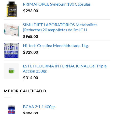
PRIMAFORCE Syneburn 180 Cápsulas.
$
293.00
SIMILDIET LABORATORIOS Metabolites
(Reductor) 20 ampolletas de 2ml C.U
$
965.00
Hi-tech Creatina Monohidratada 1kg.
$
929.00
ESTETICDERMA INTERNACIONAL Gel Triple
Acción 250gr.
$
314.00
MEJOR CALIFICADO
BCAA 2:1:1 400gr
$
406.00