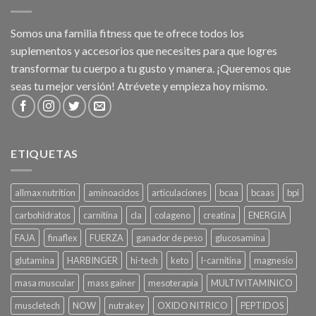
Somos una familia fitness que te ofrece todos los
suplementos y accesorios que necesites para que logres
transformar tu cuerpo a tu gusto y manera. ¡Queremos que
seas tu mejor versión! Atrévete y empieza hoy mismo.
ETIQUETAS
allmax nutrition
aminoacidos
articulaciones
bcaa
bcaas
bpi
carbohidratos
carnitina
cla
colageno
creatina
ENERGIA
FAJA
finaflex
FUERZA
ganador de peso
glucosamina
glutamina
HARBINGER
hi-tech
keto
l-carnitina
magnesio
masa muscular
mass gainer
mesoterapia
MULTIVITAMINICO
muscletech
NOW
nutrakey
OXIDO NITRICO
PEPTIDOS