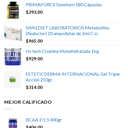
PRIMAFORCE Syneburn 180 Cápsulas.
$
293.00
SIMILDIET LABORATORIOS Metabolites
(Reductor) 20 ampolletas de 2ml C.U
$
965.00
Hi-tech Creatina Monohidratada 1kg.
$
929.00
ESTETICDERMA INTERNACIONAL Gel Triple
Acción 250gr.
$
314.00
MEJOR CALIFICADO
BCAA 2:1:1 400gr
$
406.00