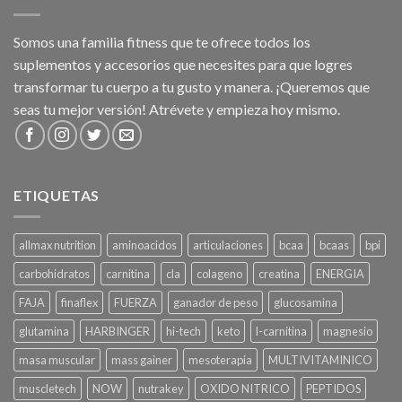
Somos una familia fitness que te ofrece todos los
suplementos y accesorios que necesites para que logres
transformar tu cuerpo a tu gusto y manera. ¡Queremos que
seas tu mejor versión! Atrévete y empieza hoy mismo.
ETIQUETAS
allmax nutrition
aminoacidos
articulaciones
bcaa
bcaas
bpi
carbohidratos
carnitina
cla
colageno
creatina
ENERGIA
FAJA
finaflex
FUERZA
ganador de peso
glucosamina
glutamina
HARBINGER
hi-tech
keto
l-carnitina
magnesio
masa muscular
mass gainer
mesoterapia
MULTIVITAMINICO
muscletech
NOW
nutrakey
OXIDO NITRICO
PEPTIDOS