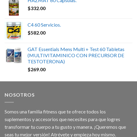
HAZMAT 60 Capsulas.
$
332.00
C4 60 Servicios.
$
582.00
GAT Essentials Mens Multi + Test 60 Tabletas
(MULTIVITAMINICO CON PRECURSOR DE
TESTOTERONA)
$
269.00
NOSOTROS
Somos una familia fitness que te ofrece todos los
suplementos y accesorios que necesites para que logres
transformar tu cuerpo a tu gusto y manera. ¡Queremos que
seas tu mejor versión! Atrévete y empieza hoy mismo.