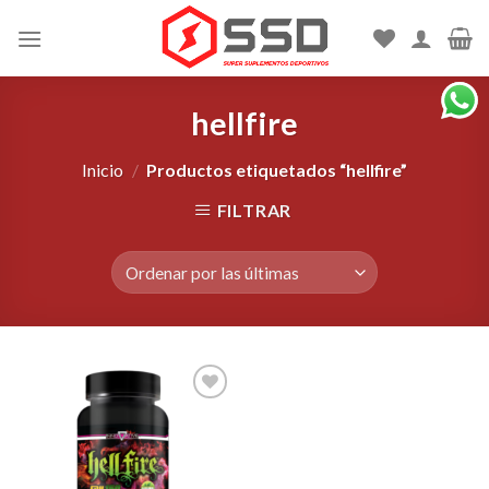
Skip
to
content
hellfire
Inicio
/
Productos etiquetados “hellfire”
FILTRAR
Agregar
a la
Lista de
deseos