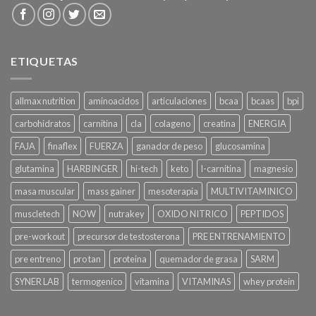
ETIQUETAS
allmax nutrition
aminoacidos
articulaciones
bcaa
bcaas
bpi
carbohidratos
carnitina
cla
colageno
creatina
ENERGIA
FAJA
finaflex
FUERZA
ganador de peso
glucosamina
glutamina
HARBINGER
hi-tech
keto
l-carnitina
magnesio
masa muscular
mass gainer
mesoterapia
MULTIVITAMINICO
muscletech
NOW
nutrakey
OXIDO NITRICO
PEPTIDOS
pre-workout
precursor de testosterona
PRE ENTRENAMIENTO
pre entreno
pro tan
proteina
quemador de grasa
SARM
SYNER LAB
termogenico
vitamina
VITAMINAS
whey protein