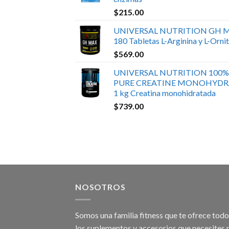
$
215.00
UNIVERSAL NUTRITION GH 
180 Tabletas L-Arginina y L-Ornit
$
569.00
UNIVERSAL NUTRITION 100%
PURE CREATINE MONOHYDR
1 kg Creatina monohidratada
$
739.00
NOSOTROS
Somos una familia fitness que te ofrece tod
los suplementos y accesorios que necesites 