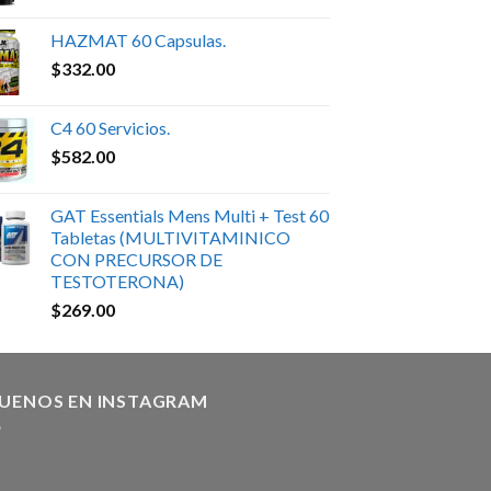
HAZMAT 60 Capsulas.
$
332.00
C4 60 Servicios.
$
582.00
GAT Essentials Mens Multi + Test 60
Tabletas (MULTIVITAMINICO
CON PRECURSOR DE
TESTOTERONA)
$
269.00
GUENOS EN INSTAGRAM