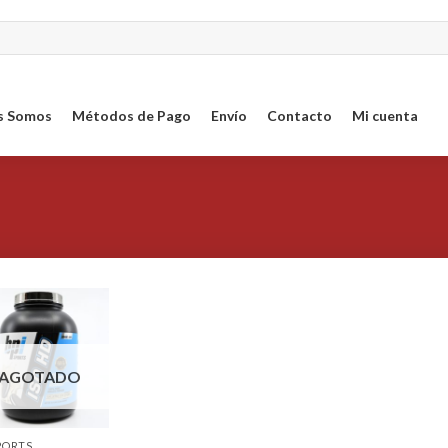
s Somos
Métodos de Pago
Envío
Contacto
Mi cuenta
Agregar
a la
Lista de
AGOTADO
deseos
SPORTS