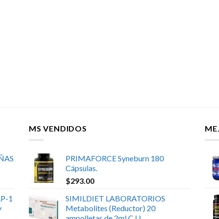
MS VENDIDOS
ME
UÑAS
PRIMAFORCE Syneburn 180
Cápsulas.
$
293.00
P-1
SIMILDIET LABORATORIOS
y
Metabolites (Reductor) 20
ampolletas de 2ml C.U