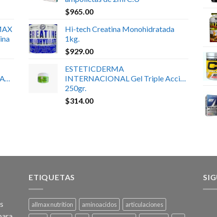
$
965.00
MAX
Hi-tech Creatina Monohidratada
ina
1kg.
$
929.00
ESTETICDERMA
ATE
INTERNACIONAL Gel Triple Acción
250gr.
$
314.00
ETIQUETAS
SI
os
allmax nutrition
aminoacidos
articulaciones
para