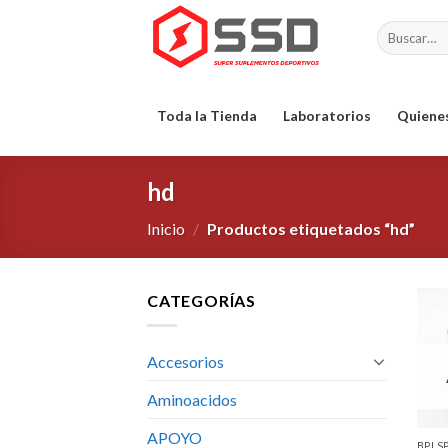
Skip
Buscar
to
por:
content
Toda la Tienda
Laboratorios
Quiene
hd
Inicio
/
Productos etiquetados “hd”
CATEGORÍAS
Accesorios
Aminoacidos
APOYO
BPI 