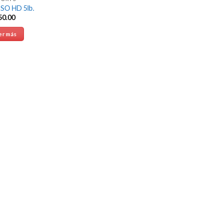
ISO HD 5lb.
50.00
er más