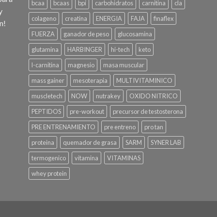
bcaa
bcaas
bpi
carbohidratos
carnitina
cla
y
colageno
creatina
ENERGIA
FAJA
finaflex
n!
FUERZA
ganador de peso
glucosamina
glutamina
HARBINGER
hi-tech
keto
l-carnitina
magnesio
masa muscular
mass gainer
mesoterapia
MULTIVITAMINICO
muscletech
NOW
nutrakey
OXIDO NITRICO
PEPTIDOS
pre-workout
precursor de testosterona
PRE ENTRENAMIENTO
pre entreno
pro tan
proteina
quemador de grasa
SARM
SYNER LAB
termogenico
vitamina
VITAMINAS
whey protein