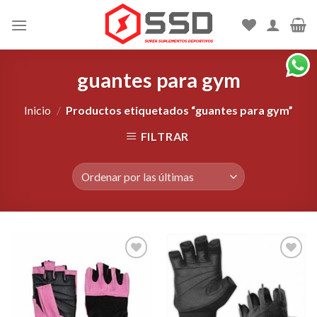
Skip
to
content
guantes para gym
Inicio
/
Productos etiquetados “guantes para gym”
FILTRAR
Agregar
Agregar
a la
a la
Lista de
Lista de
deseos
deseos