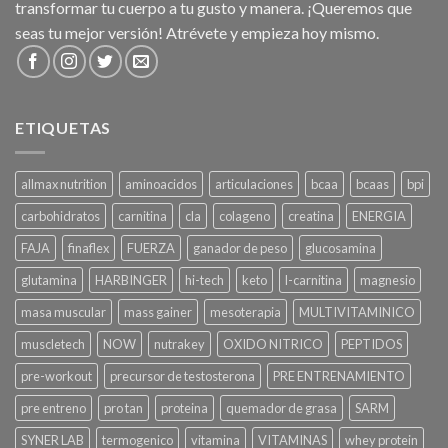
transformar tu cuerpo a tu gusto y manera. ¡Queremos que
seas tu mejor versión! Atrévete y empieza hoy mismo.
ETIQUETAS
allmax nutrition
aminoacidos
articulaciones
bcaa
bcaas
bpi
carbohidratos
carnitina
cla
colageno
creatina
ENERGIA
FAJA
finaflex
FUERZA
ganador de peso
glucosamina
glutamina
HARBINGER
hi-tech
keto
l-carnitina
magnesio
masa muscular
mass gainer
mesoterapia
MULTIVITAMINICO
muscletech
NOW
nutrakey
OXIDO NITRICO
PEPTIDOS
pre-workout
precursor de testosterona
PRE ENTRENAMIENTO
pre entreno
pro tan
proteina
quemador de grasa
SARM
SYNER LAB
termogenico
vitamina
VITAMINAS
whey protein