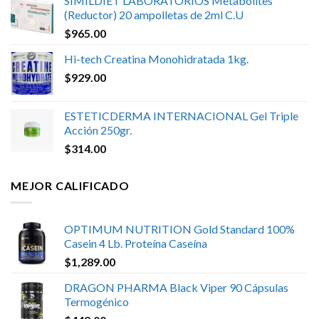
SIMILDIET LABORATORIOS Metabolites
(Reductor) 20 ampolletas de 2ml C.U
$
965.00
Hi-tech Creatina Monohidratada 1kg.
$
929.00
ESTETICDERMA INTERNACIONAL Gel Triple
Acción 250gr.
$
314.00
MEJOR CALIFICADO
OPTIMUM NUTRITION Gold Standard 100%
Casein 4 Lb. Proteína Caseína
$
1,289.00
DRAGON PHARMA Black Viper 90 Cápsulas
Termogénico