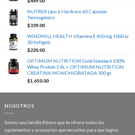
$
449.00
NUTREX Lipo 6 Hardcore 60 Cápsulas
Termogénico
$
339.00
WINDMILL HEALTH Vitamina E 450 mg 1000 iu
30 Softgels
$
220.00
OPTIMUM NUTRITION Gold Standard 100%
Whey Protein 5 lb. + OPTIMUM NUTRITION
CREATINA MONOHIDRATADA 300 gr.
$
1,650.00
NOSOTROS
Somos una familia fitness que te ofrece todos los
suplementos y accesorios que necesites para que logres