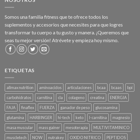
Somos una familia fitness que te ofrece todos los
suplementos y accesorios que necesites para que logres
transformar tu cuerpo a tu gusto y manera. ¡Queremos que
seas tu mejor versión! Atrévete y empieza hoy mismo.
ETIQUETAS
allmax nutrition
aminoacidos
articulaciones
bcaa
bcaas
bpi
carbohidratos
carnitina
cla
colageno
creatina
ENERGIA
FAJA
finaflex
FUERZA
ganador de peso
glucosamina
glutamina
HARBINGER
hi-tech
keto
l-carnitina
magnesio
masa muscular
mass gainer
mesoterapia
MULTIVITAMINICO
muscletech
NOW
nutrakey
OXIDO NITRICO
PEPTIDOS