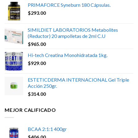
PRIMAFORCE Syneburn 180 Cápsulas.
$
293.00
SIMILDIET LABORATORIOS Metabolites
(Reductor) 20 ampolletas de 2ml C.U
$
965.00
Hi-tech Creatina Monohidratada 1kg.
$
929.00
ESTETICDERMA INTERNACIONAL Gel Triple
Acción 250gr.
$
314.00
MEJOR CALIFICADO
BCAA 2:1:1 400gr
$
406.00