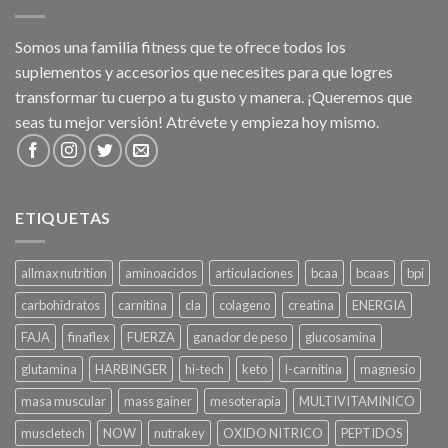
Somos una familia fitness que te ofrece todos los
suplementos y accesorios que necesites para que logres
transformar tu cuerpo a tu gusto y manera. ¡Queremos que
seas tu mejor versión! Atrévete y empieza hoy mismo.
ETIQUETAS
allmax nutrition
aminoacidos
articulaciones
bcaa
bcaas
bpi
carbohidratos
carnitina
cla
colageno
creatina
ENERGIA
FAJA
finaflex
FUERZA
ganador de peso
glucosamina
glutamina
HARBINGER
hi-tech
keto
l-carnitina
magnesio
masa muscular
mass gainer
mesoterapia
MULTIVITAMINICO
muscletech
NOW
nutrakey
OXIDO NITRICO
PEPTIDOS