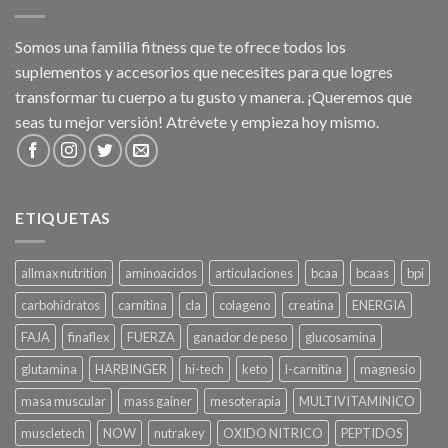
Somos una familia fitness que te ofrece todos los
suplementos y accesorios que necesites para que logres
transformar tu cuerpo a tu gusto y manera. ¡Queremos que
seas tu mejor versión! Atrévete y empieza hoy mismo.
ETIQUETAS
allmax nutrition
aminoacidos
articulaciones
bcaa
bcaas
bpi
carbohidratos
carnitina
cla
colageno
creatina
ENERGIA
FAJA
finaflex
FUERZA
ganador de peso
glucosamina
glutamina
HARBINGER
hi-tech
keto
l-carnitina
magnesio
masa muscular
mass gainer
mesoterapia
MULTIVITAMINICO
muscletech
NOW
nutrakey
OXIDO NITRICO
PEPTIDOS