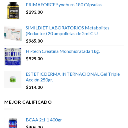
PRIMAFORCE Syneburn 180 Cápsulas.
$
293.00
SIMILDIET LABORATORIOS Metabolites
(Reductor) 20 ampolletas de 2ml C.U
$
965.00
Hi-tech Creatina Monohidratada 1kg.
$
929.00
ESTETICDERMA INTERNACIONAL Gel Triple
Acción 250gr.
$
314.00
MEJOR CALIFICADO
BCAA 2:1:1 400gr
$
406.00